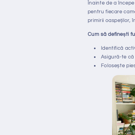
Înainte de a începe 
pentru fiecare camer
primirii oaspeților,
Cum să definești fu
Identifică act
Asigură-te că 
Folosește pies