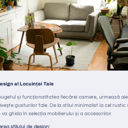
Design al Locuinței Tale
 bugetul și funcționalitatea fiecărei camere, urmează ale
ește gusturilor tale. De la stilul minimalist la cel rustic 
 va ghida în selecția mobilierului și a accesoriilor.
rea stilului de design: