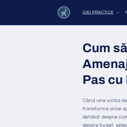
Salt la
conținut
IDEI PRACTICE
Cum să
Amenaj
Pas cu
Când vine vorba de 
transforma orice spa
detaliat despre cum
despre buget, selec