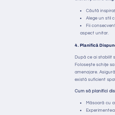
Căută inspiraț
Alege un stil 
Fii consecvent
aspect unitar.
4.
Planifică Dispun
După ce ai stabilit 
Folosește schițe sau
amenajare. Asigură-
există suficient spa
Cum să planifici di
Măsoară cu ate
Experimentează