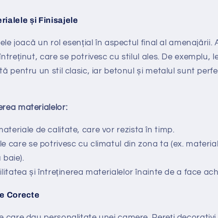
ialele și Finisajele
ajele joacă un rol esențial în aspectul final al amenajării.
întreținut, care se potrivesc cu stilul ales. De exemplu,
tă pentru un stil clasic, iar betonul și metalul sunt per
erea materialelor:
teriale de calitate, care vor rezista în timp.
e care se potrivesc cu climatul din zona ta (ex. material
baie).
litatea și întreținerea materialelor înainte de a face achi
le Corecte
le care dau personalitate unei camere. Pereți decorativi