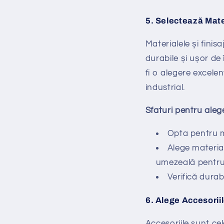
5.
Selectează Mater
Materialele și finis
durabile și ușor de 
fi o alegere excelen
industrial.
Sfaturi pentru aleg
Opta pentru ma
Alege material
umezeală pentru 
Verifică durabi
6.
Alege Accesorii
Accesoriile sunt ce