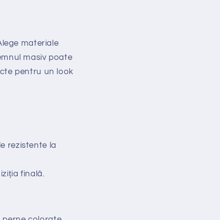
 Alege materiale
 lemnul masiv poate
fecte pentru un look
e rezistente la
ziția finală.
, perne colorate,