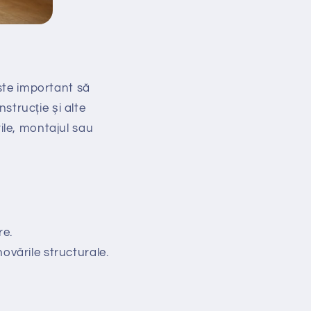
Este important să
nstrucție și alte
rile, montajul sau
re.
novările structurale.