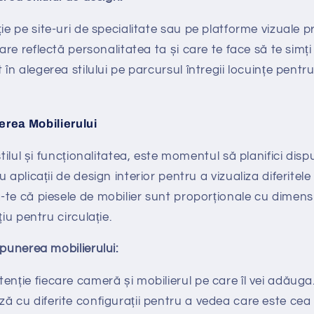
ie pe site-uri de specialitate sau pe platforme vizuale 
care reflectă personalitatea ta și care te face să te simți
 în alegerea stilului pe parcursul întregii locuințe pentr
erea Mobilierului
stilul și funcționalitatea, este momentul să planifici disp
 aplicații de design interior pentru a vizualiza diferitele
te că piesele de mobilier sunt proporționale cu dimensi
țiu pentru circulație.
spunerea mobilierului:
nție fiecare cameră și mobilierul pe care îl vei adăuga
 cu diferite configurații pentru a vedea care este cea 