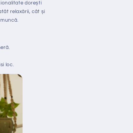
ționalitate dorești
ât relaxării, cât și
ru muncă.
meră.
i loc.