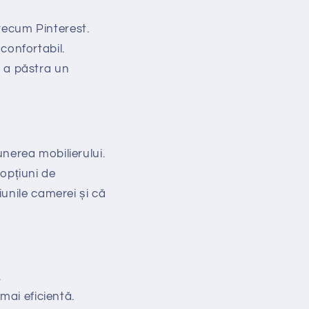
precum Pinterest.
 confortabil.
u a păstra un
unerea mobilierului.
 opțiuni de
unile camerei și că
.
mai eficientă.