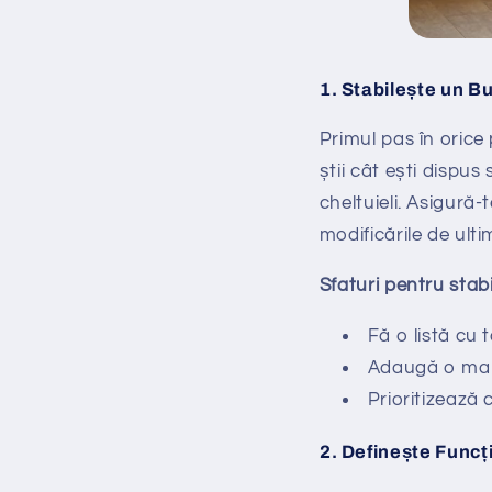
1.
Stabilește un Bu
Primul pas în orice
știi cât ești dispus
cheltuieli. Asigură-t
modificările de ul
Sfaturi pentru stabi
Fă o listă cu 
Adaugă o marj
Prioritizează c
2.
Definește Funcț