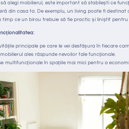
să alegi mobilierul, este important să stabilești ce func
ă din casa ta. De exemplu, un living poate fi destinat at
 în timp ce un birou trebuie să fie practic și liniștit pent
ncționalitatea:
ivitățile principale pe care le vei desfășura în fiecare ca
mobilierul ales răspunde nevoilor tale funcționale.
e multifuncționale în spațiile mai mici pentru a economis