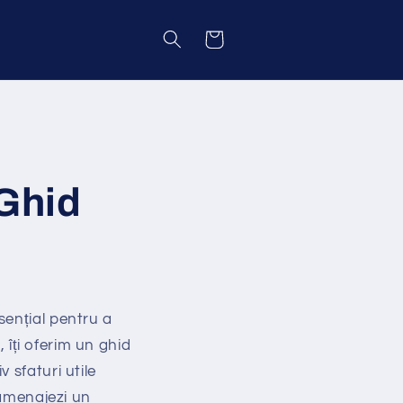
Coș
Ghid
sențial pentru a
, îți oferim un ghid
 sfaturi utile
 amenajezi un