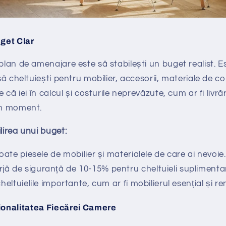
get Clar
 plan de amenajare este să stabilești un buget realist. 
 să cheltuiești pentru mobilier, accesorii, materiale de co
e că iei în calcul și costurile neprevăzute, cum ar fi livră
tim moment.
lirea unui buget:
toate piesele de mobilier și materialele de care ai nevoie.
ă de siguranță de 10-15% pentru cheltuieli suplimenta
heltuielile importante, cum ar fi mobilierul esențial și re
ionalitatea Fiecărei Camere