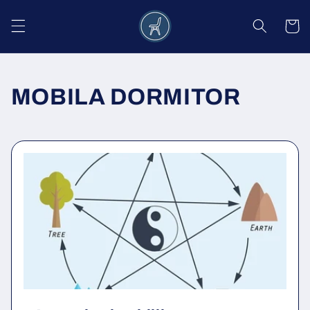
Salt la
conținut
Coș
MOBILA DORMITOR