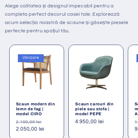
Alege calitatea și designul impecabil pentru a
completa perfect decorul casei tale. Explorează
acum selecția noastră de scaune și găsește piesele
perfecte pentru spațiul tău.
Vânzare
Scaun modern din
Scaun carouri din
S
lemn de fag |
piele sau stofa |
m
model CIRO
model PEPE
A
Preț
Preț
Preț
4.950,00 lei
P
2.100,00 lei
1
obișnuit
2.050,00 lei
redus
obișnuit
o
9