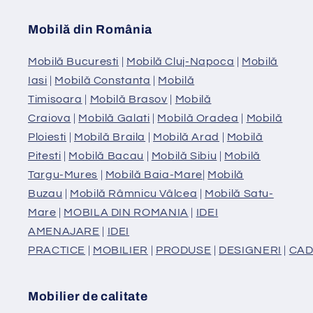
Mobilă din România
Mobilă Bucuresti
|
Mobilă Cluj-Napoca
|
Mobilă
Iasi
|
Mobilă Constanta
|
Mobilă
Timisoara
|
Mobilă Brasov
|
Mobilă
Craiova
|
Mobilă Galati
|
Mobilă Oradea
|
Mobilă
Ploiesti
|
Mobilă Braila
|
Mobilă Arad
|
Mobilă
Pitesti
|
Mobilă Bacau
|
Mobilă Sibiu
|
Mobilă
Targu-Mures
|
Mobilă Baia-Mare
|
Mobilă
Buzau
|
Mobilă Râmnicu Vâlcea
|
Mobilă Satu-
Mare
|
MOBILA DIN ROMANIA
|
IDEI
AMENAJARE
|
IDEI
PRACTICE
|
MOBILIER
|
PRODUSE
|
DESIGNERI
|
CAD
Mobilier de calitate