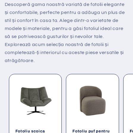
Descoperă gama noastră variată de fotolii elegante
și confortabile, perfecte pentru a adăuga un plus de
stil și confort în casa ta. Alege dintr-o varietate de
modele și materiale, pentru a găsi fotoliul ideal care
să se potrivească gusturilor și nevoilor tale.
Explorează acum selecția noastră de fotolii și
completează-ți interiorul cu aceste piese versatile și
atrăgătoare.
Fotoliu scoica
Fotoliu puf pentru
F