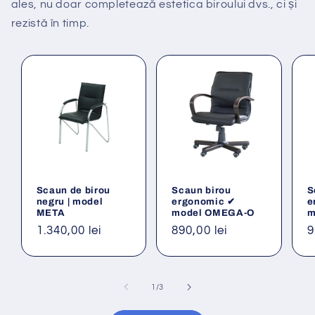
ales, nu doar completează estetica biroului dvs., ci și
rezistă în timp.
Scaun de birou
Scaun birou
S
negru | model
ergonomic ✔
e
META
model OMEGA-O
m
Preț
1.340,00 lei
Preț
890,00 lei
P
9
obișnuit
obișnuit
o
din
1
/
3