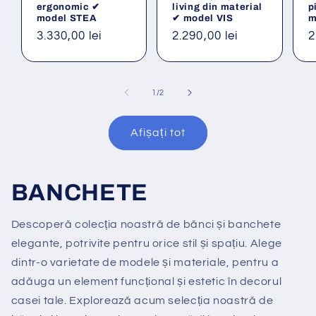
ergonomic ✔
living din material
p
model STEA
✔ model VIS
m
Preț
3.330,00 lei
Preț
2.290,00 lei
P
2
obișnuit
obișnuit
o
din
1
/
2
Afișați tot
BANCHETE
Descoperă colecția noastră de bănci și banchete
elegante, potrivite pentru orice stil și spațiu. Alege
dintr-o varietate de modele și materiale, pentru a
adăuga un element funcțional și estetic în decorul
casei tale. Explorează acum selecția noastră de