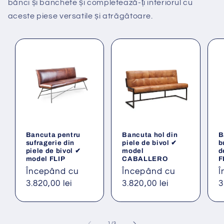
bănci și banchete și completează-ți interiorul cu
aceste piese versatile și atrăgătoare.
Bancuta pentru
Bancuta hol din
B
sufragerie din
piele de bivol ✔
b
piele de bivol ✔
model
d
model FLIP
CABALLERO
F
Preț
Începând cu
Preț
Începând cu
P
Î
obișnuit
3.820,00 lei
obișnuit
3.820,00 lei
o
3
din
1
/
3