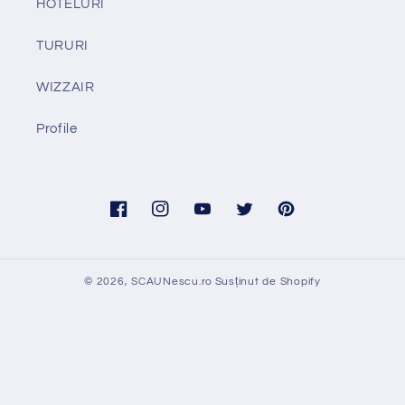
HOTELURI
TURURI
WIZZAIR
Profile
Facebook
Instagram
YouTube
Twitter
Pinterest
© 2026,
SCAUNescu.ro
Susținut de Shopify