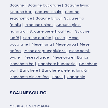
Scaune
|
Scaune bucătărie
|
Scaune living
|
Scaune bar
|
Scaune insula
|
Scaune
ergonomice
|
Scaune birou
|
Scaune tip
fotoliu
|
Produse unicat
|
Scaune piele
naturală
|
Scaune piele și catifea
|
Scaune
stofă
|
Scaune catifea
|
Mese
|
Mese
bucătărie
|
Mese living
|
Mese birou
|
Mese
cafea
|
Mese dreptunghiulare
|
Mese semi-
ovale
|
Mese rotunde
|
Mese ovale
|
Bănci
|
Banchete hol
|
Banchete bucătărie
|
Banchete
bar
|
Banchete
|
Banchete piele naturală
|
Banchete din catifea
|
Fotolii
|
Canapele
SCAUNESCU.RO
MOBILA DIN ROMANIA