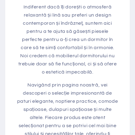
Indiferent dacă îți dorești o atmosferă
relaxantă și lină sau preferi un design
contemporan și îndrăzneț, suntem aici
pentru a te ajuta să găsești piesele
perfecte pentru a-ți crea un dormitor în
care să te simți confortabil și în armonie.
Noi credem că mobilierul dormitorului nu
trebuie doar să fie funcțional, ci și să ofere
o estetică impecabilă.
Navigând prin pagina noastră, vei
descoperi o selecție impresionantă de
paturi elegante, noptiere practice, comode
spațioase, dulapuri spațioase și multe
altele. Fiecare produs este atent
selecționat pentru a se potrivi cel mai bine
stilului și necesităților tale, oferindu-ți