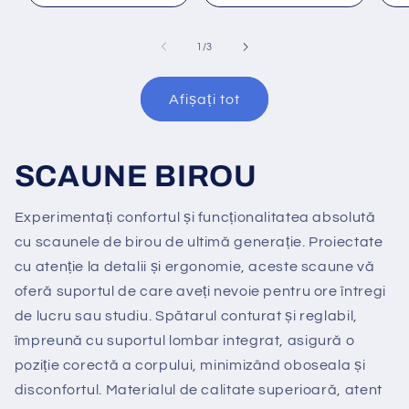
din
1
/
3
Afișați tot
SCAUNE BIROU
Experimentați confortul și funcționalitatea absolută
cu scaunele de birou de ultimă generație. Proiectate
cu atenție la detalii și ergonomie, aceste scaune vă
oferă suportul de care aveți nevoie pentru ore întregi
de lucru sau studiu. Spătarul conturat și reglabil,
împreună cu suportul lombar integrat, asigură o
poziție corectă a corpului, minimizând oboseala și
disconfortul. Materialul de calitate superioară, atent