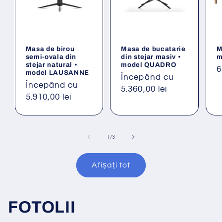
Masa de birou
Masa de bucatarie
M
semi-ovala din
din stejar masiv •
m
stejar natural •
model QUADRO
P
6
model LAUSANNE
Preț
Începând cu
o
Preț
Începând cu
obișnuit
5.360,00 lei
obișnuit
5.910,00 lei
din
1
/
3
Afișați tot
FOTOLII