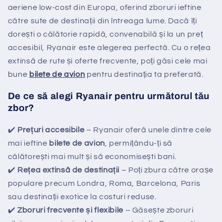
aeriene low-cost din Europa, oferind zboruri ieftine
către sute de destinații din întreaga lume. Dacă îți
dorești o călătorie rapidă, convenabilă și la un preț
accesibil, Ryanair este alegerea perfectă. Cu o rețea
extinsă de rute și oferte frecvente, poți găsi cele mai
bune
bilete de avion
pentru destinația ta preferată.
De ce să alegi Ryanair pentru următorul tău
zbor?
✔️
Prețuri accesibile
– Ryanair oferă unele dintre cele
mai ieftine
bilete de avion
, permițându-ți să
călătorești mai mult și să economisești bani.
✔️
Rețea extinsă de destinații
– Poți zbura către orașe
populare precum Londra, Roma, Barcelona, Paris
sau destinații exotice la costuri reduse.
✔️
Zboruri frecvente și flexibile
– Găsește zboruri