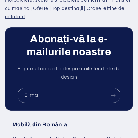
Motociclete, scutere și biciclete de închiriat
|
Transfer
cu mașina
|
Oferte
|
Top destinații
|
Orașe ieftine de
călătorit
Abonați-vă la e-
mailurile noastre
Fii primul care află despre noile tendinte de
design
E-mail
Mobilă din România