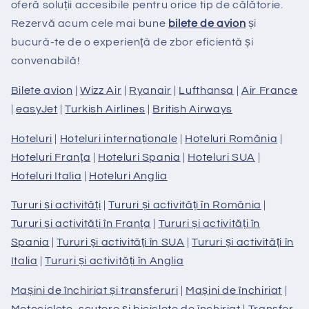
oferă soluții accesibile pentru orice tip de călătorie.
Rezervă acum cele mai bune
bilete de avion
și
bucură-te de o experiență de zbor eficientă și
convenabilă!
Bilete avion
|
Wizz Air
|
Ryanair
|
Lufthansa
|
Air France
|
easyJet
|
Turkish Airlines
|
British Airways
Hoteluri
|
Hoteluri internaționale
|
Hoteluri România
|
Hoteluri Franța
|
Hoteluri Spania
|
Hoteluri SUA
|
Hoteluri Italia
|
Hoteluri Anglia
Tururi și activități
|
Tururi și activități în România
|
Tururi și activități în Franța
|
Tururi și activități în
Spania
|
Tururi și activități în SUA
|
Tururi și activități în
Italia
|
Tururi și activități în Anglia
Mașini de închiriat și transferuri
|
Mașini de închiriat
|