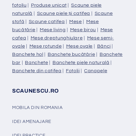
fotoliu
|
Produse unicat
|
Scaune piele
naturală
|
Scaune piele și catifea
|
Scaune
stofă
|
Scaune catifea
|
Mese
|
Mese
bucătărie
|
Mese living
|
Mese birou
|
Mese
cafea
|
Mese dreptunghiulare
|
Mese semi-
ovale
|
Mese rotunde
|
Mese ovale
|
Bănci
|
Banchete hol
|
Banchete bucătărie
|
Banchete
bar
|
Banchete
|
Banchete piele naturală
|
Banchete din catifea
|
Fotolii
|
Canapele
SCAUNESCU.RO
MOBILA DIN ROMANIA
IDEI AMENAJARE
IDEI PRACTICE