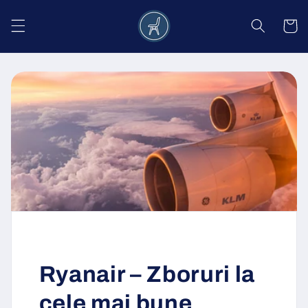
Salt la
conținut
Coș
Ryanair – Zboruri la
cele mai bune