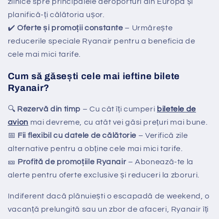
zilnice spre principalele aeroporturi din Europa și
planifică-ți călătoria ușor.
✔️
Oferte și promoții constante
– Urmărește
reducerile speciale Ryanair pentru a beneficia de
cele mai mici tarife.
Cum să găsești cele mai ieftine bilete
Ryanair?
🔍
Rezervă din timp
– Cu cât îți cumperi
biletele de
avion
mai devreme, cu atât vei găsi prețuri mai bune.
📅
Fii flexibil cu datele de călătorie
– Verifică zile
alternative pentru a obține cele mai mici tarife.
🎫
Profită de promoțiile Ryanair
– Abonează-te la
alerte pentru oferte exclusive și reduceri la zboruri.
Indiferent dacă plănuiești o escapadă de weekend, o
vacanță prelungită sau un zbor de afaceri, Ryanair îți