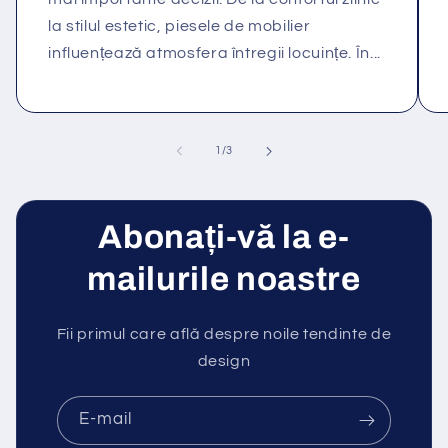
la stilul estetic, piesele de mobilier
influențează atmosfera întregii locuințe. În...
din
1
/
3
Abonați-vă la e-
mailurile noastre
Fii primul care află despre noile tendinte de
design
E-mail