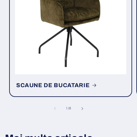
SCAUNE DE BUCATARIE
din
1
/
8