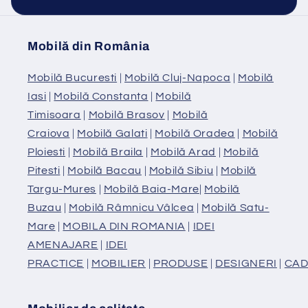
Mobilă din România
Mobilă Bucuresti
|
Mobilă Cluj-Napoca
|
Mobilă
Iasi
|
Mobilă Constanta
|
Mobilă
Timisoara
|
Mobilă Brasov
|
Mobilă
Craiova
|
Mobilă Galati
|
Mobilă Oradea
|
Mobilă
Ploiesti
|
Mobilă Braila
|
Mobilă Arad
|
Mobilă
Pitesti
|
Mobilă Bacau
|
Mobilă Sibiu
|
Mobilă
Targu-Mures
|
Mobilă Baia-Mare
|
Mobilă
Buzau
|
Mobilă Râmnicu Vâlcea
|
Mobilă Satu-
Mare
|
MOBILA DIN ROMANIA
|
IDEI
AMENAJARE
|
IDEI
PRACTICE
|
MOBILIER
|
PRODUSE
|
DESIGNERI
|
CAD