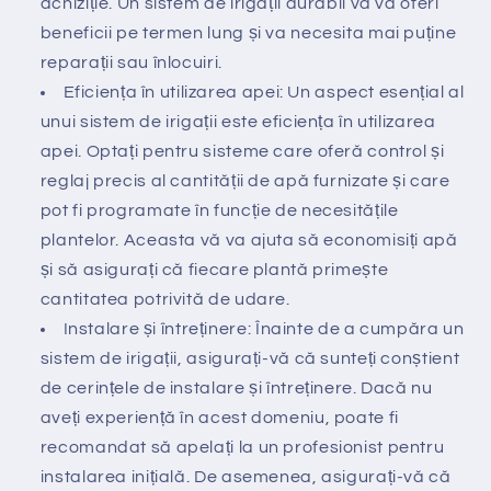
achiziție. Un sistem de irigații durabil vă va oferi
beneficii pe termen lung și va necesita mai puține
reparații sau înlocuiri.
Eficiența în utilizarea apei: Un aspect esențial al
unui sistem de irigații este eficiența în utilizarea
apei. Optați pentru sisteme care oferă control și
reglaj precis al cantității de apă furnizate și care
pot fi programate în funcție de necesitățile
plantelor. Aceasta vă va ajuta să economisiți apă
și să asigurați că fiecare plantă primește
cantitatea potrivită de udare.
Instalare și întreținere: Înainte de a cumpăra un
sistem de irigații, asigurați-vă că sunteți conștient
de cerințele de instalare și întreținere. Dacă nu
aveți experiență în acest domeniu, poate fi
recomandat să apelați la un profesionist pentru
instalarea inițială. De asemenea, asigurați-vă că