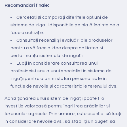
Recomandări finale:
Cercetați și comparați diferitele opțiuni de
sisteme de irigații disponibile pe piață înainte de a
face o achiziție.
Consultați recenzii și evaluări ale produselor
pentru a vă face o idee despre calitatea și
performanța sistemului de irigații.
Luați în considerare consultarea unui
profesionist sau a unui specialist în sisteme de
irigații pentru a primi sfaturi personalizate în
funcție de nevoile și caracteristicile terenului dvs.
Achiziționarea unui sistem de irigații poate fi o
investiție valoroasă pentru îngrijirea grădinilor și
terenurilor agricole. Prin urmare, este esențial să luați
în considerare nevoile dvs., să stabiliți un buget, să