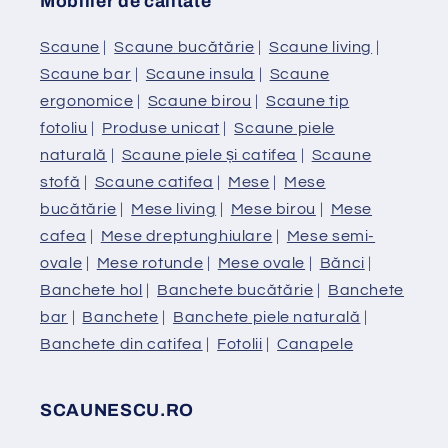
Mobilier de calitate
Scaune
|
Scaune bucătărie
|
Scaune living
|
Scaune bar
|
Scaune insula
|
Scaune
ergonomice
|
Scaune birou
|
Scaune tip
fotoliu
|
Produse unicat
|
Scaune piele
naturală
|
Scaune piele și catifea
|
Scaune
stofă
|
Scaune catifea
|
Mese
|
Mese
bucătărie
|
Mese living
|
Mese birou
|
Mese
cafea
|
Mese dreptunghiulare
|
Mese semi-
ovale
|
Mese rotunde
|
Mese ovale
|
Bănci
|
Banchete hol
|
Banchete bucătărie
|
Banchete
bar
|
Banchete
|
Banchete piele naturală
|
Banchete din catifea
|
Fotolii
|
Canapele
SCAUNESCU.RO