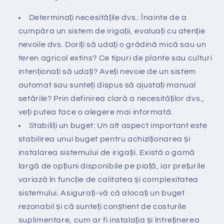
Determinați necesitățile dvs.: Înainte de a
cumpăra un sistem de irigații, evaluați cu atenție
nevoile dvs. Doriți să udați o grădină mică sau un
teren agricol extins? Ce tipuri de plante sau culturi
intenționați să udați? Aveți nevoie de un sistem
automat sau sunteți dispus să ajustați manual
setările? Prin definirea clară a necesităților dvs.,
veți putea face o alegere mai informată.
Stabiliți un buget: Un alt aspect important este
stabilirea unui buget pentru achiziționarea și
instalarea sistemului de irigații. Există o gamă
largă de opțiuni disponibile pe piață, iar prețurile
variază în funcție de calitatea și complexitatea
sistemului. Asigurați-vă că alocați un buget
rezonabil și că sunteți conștient de costurile
suplimentare, cum ar fi instalația și întreținerea