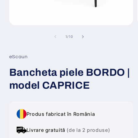
Deschide
conținutul
media
din
1
/
10
1
într-
o
fereastră
eScaun
modală
Bancheta piele BORDO |
model CAPRICE
Produs fabricat în România
Livrare gratuită
(de la 2 produse)