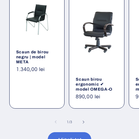
Scaun de birou
negru | model
META
Preț
1.340,00 lei
obișnuit
Scaun birou
S
ergonomic ✔
e
model OMEGA-O
m
Preț
890,00 lei
P
9
obișnuit
o
din
1
/
3