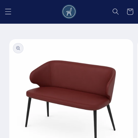
Salt la
conținut
Coș
Salt la
informațiile
despre
produs