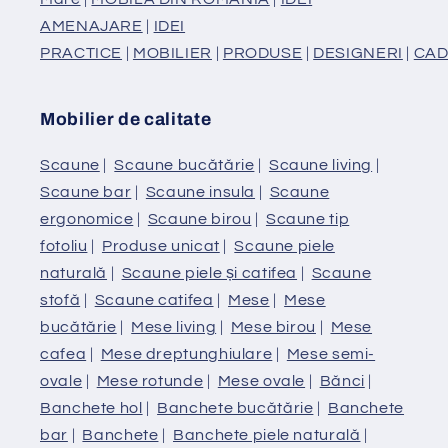
AMENAJARE
|
IDEI
PRACTICE
|
MOBILIER
|
PRODUSE
|
DESIGNERI
|
CAD
Mobilier de calitate
Scaune
|
Scaune bucătărie
|
Scaune living
|
Scaune bar
|
Scaune insula
|
Scaune
ergonomice
|
Scaune birou
|
Scaune tip
fotoliu
|
Produse unicat
|
Scaune piele
naturală
|
Scaune piele și catifea
|
Scaune
stofă
|
Scaune catifea
|
Mese
|
Mese
bucătărie
|
Mese living
|
Mese birou
|
Mese
cafea
|
Mese dreptunghiulare
|
Mese semi-
ovale
|
Mese rotunde
|
Mese ovale
|
Bănci
|
Banchete hol
|
Banchete bucătărie
|
Banchete
bar
|
Banchete
|
Banchete piele naturală
|