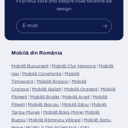
Fii primul care află despre noile tendinte de
design
E-mail
Mobilă din România
Mobilă Bucuresti
|
Mobilă Cluj-Napoca
|
Mobilă
Iasi
|
Mobilă Constanta
|
Mobilă
Timisoara
|
Mobilă Brasov
|
Mobilă
Craiova
|
Mobilă Galati
|
Mobilă Oradea
|
Mobilă
Ploiesti
|
Mobilă Braila
|
Mobilă Arad
|
Mobilă
Pitesti
|
Mobilă Bacau
|
Mobilă Sibiu
|
Mobilă
Targu-Mures
|
Mobilă Baia-Mare
|
Mobilă
Buzau
|
Mobilă Râmnicu Vâlcea
|
Mobilă Satu-
Mare
|
MOBILA DIN ROMANIA
|
IDEI