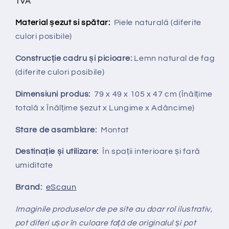
TVA
Material șezut si spătar:
Piele naturală
(diferite
culori posibile)
Construcție cadru și picioare:
Lemn natural de fag
(diferite culori posibile)
Dimensiuni produs:
79 x 49 x 105 x 47 cm (Înălțime
totală x Înălțime șezut x Lungime x Adâncime)
Stare de asamblare:
Montat
Destinație și utilizare:
În spații interioare și fară
umiditate
Brand:
eScaun
Imaginile produselor de pe site au doar rol ilustrativ,
pot diferi ușor în culoare față de originalul și pot