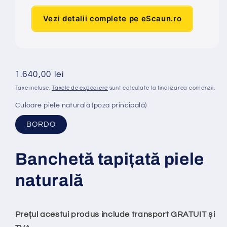
Vezi detalii complete pe eScaun.ro
Preț
1.640,00 lei
obișnuit
Taxe incluse.
Taxele de expediere
sunt calculate la finalizarea comenzii.
Culoare piele naturală (poza principală)
BORDO
Banchet
ă
tapi
ț
at
ă
piele
natural
ă
Prețul acestui produs include transport GRATUIT și