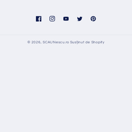
Facebook
Instagram
YouTube
Twitter
Pinterest
© 2026,
SCAUNescu.ro
Susținut de Shopify