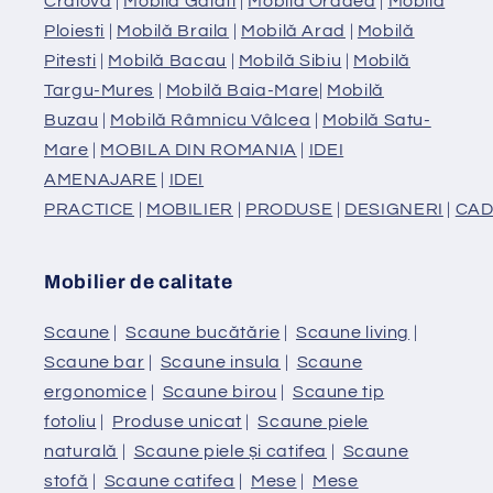
Craiova
|
Mobilă Galati
|
Mobilă Oradea
|
Mobilă
Ploiesti
|
Mobilă Braila
|
Mobilă Arad
|
Mobilă
Pitesti
|
Mobilă Bacau
|
Mobilă Sibiu
|
Mobilă
Targu-Mures
|
Mobilă Baia-Mare
|
Mobilă
Buzau
|
Mobilă Râmnicu Vâlcea
|
Mobilă Satu-
Mare
|
MOBILA DIN ROMANIA
|
IDEI
AMENAJARE
|
IDEI
PRACTICE
|
MOBILIER
|
PRODUSE
|
DESIGNERI
|
CAD
Mobilier de calitate
Scaune
|
Scaune bucătărie
|
Scaune living
|
Scaune bar
|
Scaune insula
|
Scaune
ergonomice
|
Scaune birou
|
Scaune tip
fotoliu
|
Produse unicat
|
Scaune piele
naturală
|
Scaune piele și catifea
|
Scaune
stofă
|
Scaune catifea
|
Mese
|
Mese