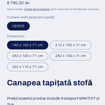
Preț
8.790,00 lei
obișnuit
Taxe incluse.
Taxele de expediere
sunt calculate la finalizarea comenzii.
Culoare stofa (poza principală)
VERDE
Dimensiuni
192 x 100 x 71 cm
212 x 100 x 71 cm
242 x 100 x 71 cm
282 x 100 x 71 cm
322 x 110 x 71 cm
Canapea tapi
ț
at
ă
stof
ă
Prețul acestui produs include transport GRATUIT și
TVA