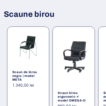
Scaune birou
Scaun de birou
negru | model
META
Preț
1.340,00 lei
obișnuit
Scaun birou
S
ergonomic ✔
e
model OMEGA-O
m