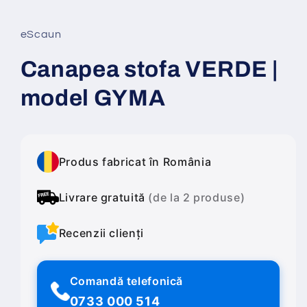
într-
o
fereastră
eScaun
modală
Canapea stofa VERDE |
model GYMA
Produs fabricat în România
Livrare gratuită
(de la 2 produse)
Recenzii clienți
Comandă telefonică
0733 000 514