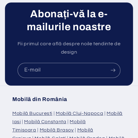
Abonați-vă la e-
mailurile noastre
Fii primul care află despre noile tendinte de
design
E-mail
Mobilă din România
Mobilă Bucuresti
|
Mobilă Cluj-Napoca
|
Mobilă
Iasi
|
Mobilă Constanta
|
Mobilă
Timisoara
|
Mobilă Brasov
|
Mobilă