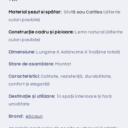
Material șezut si spătar:
Stof
ă sau Catifea
(diferite
culori posibile)
Construcție cadru și picioare:
Lemn natural (diferite
culori posibile)
Dimensiune:
Lungime X
Adâncime X
Înalțime totală
Stare de asamblare:
Montat
Caracteristici:
Calitate, rezistență, durabilitate,
confort și eleganță
Destinație și utilizare:
În spații interioare și fară
umiditate
Brand:
eScaun