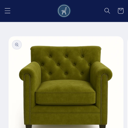
Salt la
conținut
Coș
Salt la
informațiile
despre
produs