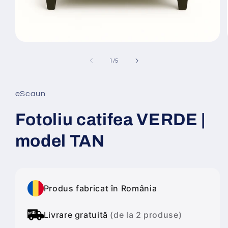
Deschide
conținutul
media
din
1
/
5
1
într-
o
fereastră
eScaun
modală
Fotoliu catifea VERDE |
model TAN
Produs fabricat în România
Livrare gratuită
(de la 2 produse)