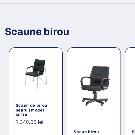
Scaune birou
Scaun de birou
negru | model
META
Preț
1.340,00 lei
obișnuit
Scaun birou
S