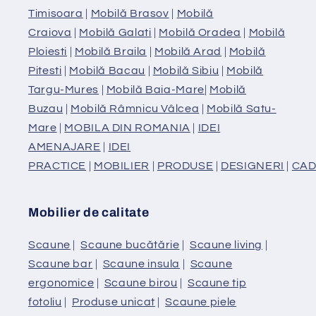
Timisoara
|
Mobilă Brasov
|
Mobilă
Craiova
|
Mobilă Galati
|
Mobilă Oradea
|
Mobilă
Ploiesti
|
Mobilă Braila
|
Mobilă Arad
|
Mobilă
Pitesti
|
Mobilă Bacau
|
Mobilă Sibiu
|
Mobilă
Targu-Mures
|
Mobilă Baia-Mare
|
Mobilă
Buzau
|
Mobilă Râmnicu Vâlcea
|
Mobilă Satu-
Mare
|
MOBILA DIN ROMANIA
|
IDEI
AMENAJARE
|
IDEI
PRACTICE
|
MOBILIER
|
PRODUSE
|
DESIGNERI
|
CAD
Mobilier de calitate
Scaune
|
Scaune bucătărie
|
Scaune living
|
Scaune bar
|
Scaune insula
|
Scaune
ergonomice
|
Scaune birou
|
Scaune tip
fotoliu
|
Produse unicat
|
Scaune piele