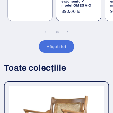
ergonomic ✔
e
model OMEGA-O
m
Preț
890,00 lei
P
9
obișnuit
o
din
1
/
3
Afișați tot
Toate colecțiile