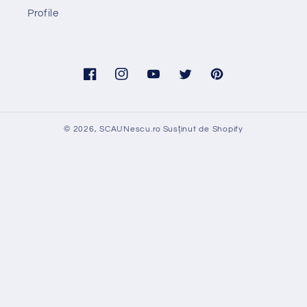
Profile
Facebook
Instagram
YouTube
Twitter
Pinterest
© 2026,
SCAUNescu.ro
Susținut de Shopify