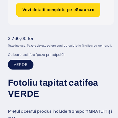
Vezi detalii complete pe eScaun.ro
Preț
3.760,00 lei
obișnuit
Taxe incluse.
Taxele de expediere
sunt calculate la finalizarea comenzii.
Culoare catifea (poza principală)
VERDE
Fotoliu tapitat catifea
VERDE
Prețul acestui produs include transport GRATUIT și