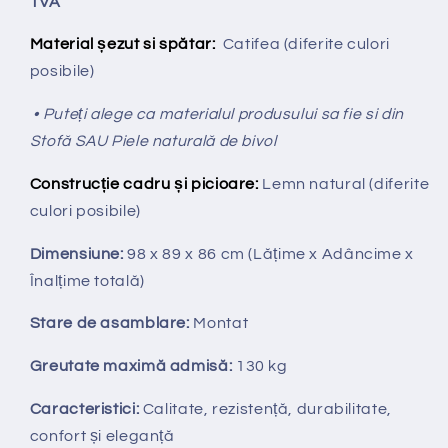
TVA
Material șezut si spătar:
Catifea (diferite culori
posibile)
• Puteți alege ca materialul produsului sa fie si din
Stofă SAU Piele naturală de bivol
Construcție cadru și picioare:
Lemn natural (diferite
culori posibile)
Dimensiune:
98 x 89 x 86 cm
(Lățime x Adâncime x
Înalțime totală
)
Stare de asamblare:
Montat
Greutate maximă admisă:
130 kg
Caracteristici:
Calitate, rezistență, durabilitate,
confort și eleganță