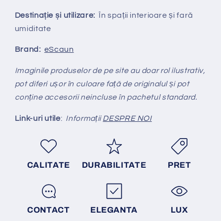
Destinație și utilizare:
În spații interioare și fară
umiditate
Brand:
eScaun
Imaginile produselor de pe site au doar rol ilustrativ,
pot diferi ușor în culoare față de originalul și pot
conține accesorii neincluse în pachetul standard.
Link-uri utile
:
Informații
DESPRE NOI
CALITATE
DURABILITATE
PRET
CONTACT
ELEGANTA
LUX