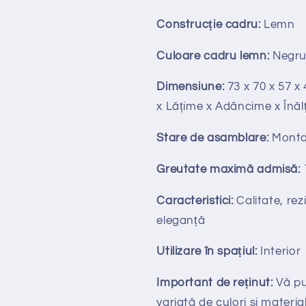
Construcție cadru:
Lemn
Culoare cadru lemn:
Negr
Dimensiune:
73 x 70 x 57 x 
x Lățime x Adâncime x Înăl
Stare de asamblare:
Monta
Greutate maximă admisă:
Caracteristici:
Calitate, rezi
eleganță
Utilizare în spațiul:
Interior
Important de reținut:
V
ă p
variată de culori si material