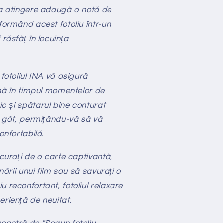
la atingere adaugă o notă de
formând acest fotoliu într-un
 răsfăț în locuința
 fotoliul INA vă asigură
imă în timpul momentelor de
c și spătarul bine conturat
și gât, permițându-vă să vă
onfortabilă.
ucurați de o carte captivantă,
onării unui film sau să savurați o
 reconfortant, fotoliul relaxare
eriență de neuitat.
oastră de "Scaun fotoliu