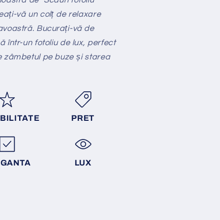
eați-vă un colț de relaxare
avoastră. Bucurați-vă de
într-un fotoliu de lux, perfect
e zâmbetul pe buze și starea
BILITATE
PRET
EGANTA
LUX