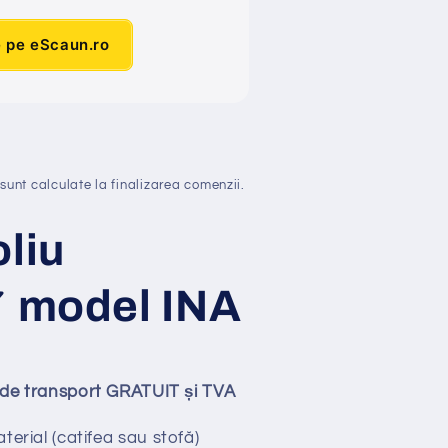
e pe eScaun.ro
sunt calculate la finalizarea comenzii.
liu
✔ model INA
ude transport GRATUIT și TVA
terial (catifea sau stofă)