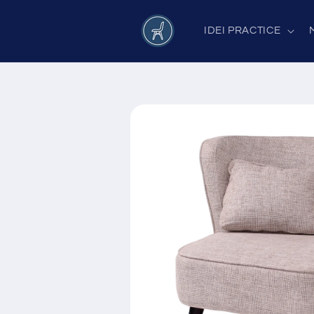
Salt la
conținut
IDEI PRACTICE
Salt la
informațiile
despre
produs