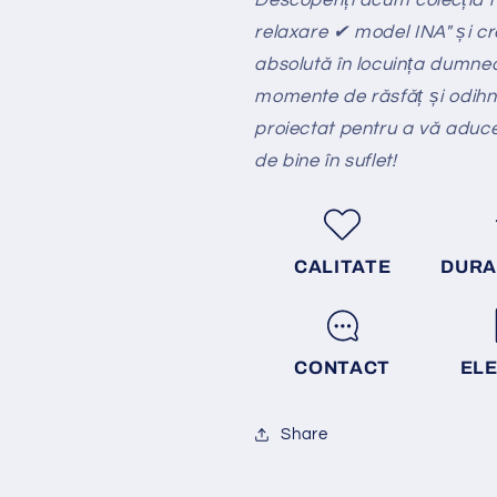
relaxare ✔ model INA" și cr
absolută în locuința dumne
momente de răsfăț și odihnă 
proiectat pentru a vă aduc
de bine în suflet!
CALITATE
DURA
CONTACT
EL
Share