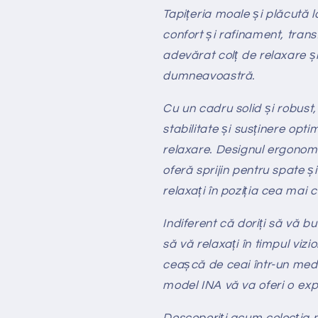
Tapițeria moale și plăcută 
confort și rafinament, trans
adevărat colț de relaxare și
dumneavoastră.
Cu un cadru solid și robust,
stabilitate și susținere opt
relaxare. Designul ergonomi
oferă sprijin pentru spate 
relaxați în poziția cea mai c
Indiferent că doriți să vă b
să vă relaxați în timpul vizi
ceașcă de ceai într-un mediu
model INA vă va oferi o exp
Descoperiți acum colecția n