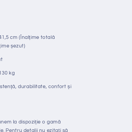
u
41,5 cm (Înalțime totală
țime șezut)
t
130 kg
stență, durabilitate, confort și
unem la dispozi
ț
ie
o gamă
e. Pentru detalii nu ezitați să