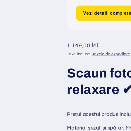
Vezi detalii complet
Preț
1.149,00 lei
obișnuit
Taxe incluse.
Taxele de expediere
Scaun foto
relaxare 
Prețul acestui produs incl
Material șezut și spătar:
Ma