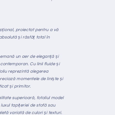
epțional, proiectat pentru a vă
solută și răsfăț total în
A emană un aer de eleganță și
contemporan. Cu linii fluide și
toliu reprezintă alegerea
reciază momentele de liniște și
icat și primitor.
litate superioară, fotoliul model
luxul tapițeriei de stofă sau
letă variată de culori și texturi.