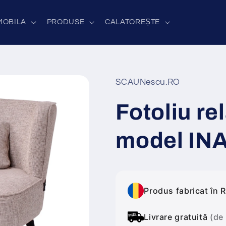
MOBILA
PRODUSE
CALATOREȘTE
SCAUNescu.RO
Fotoliu re
model IN
Produs fabricat în 
Livrare gratuită
(de