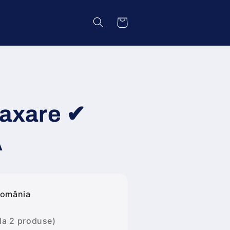
Coș
laxare ✔
A
România
 la 2 produse)