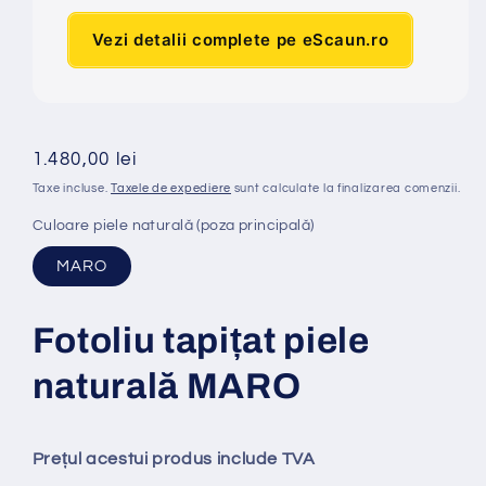
Vezi detalii complete pe eScaun.ro
Preț
1.480,00 lei
obișnuit
Taxe incluse.
Taxele de expediere
sunt calculate la finalizarea comenzii.
Culoare piele naturală (poza principală)
MARO
Fotoliu tapi
ț
at piele
naturală MARO
Prețul acestui produs include TVA