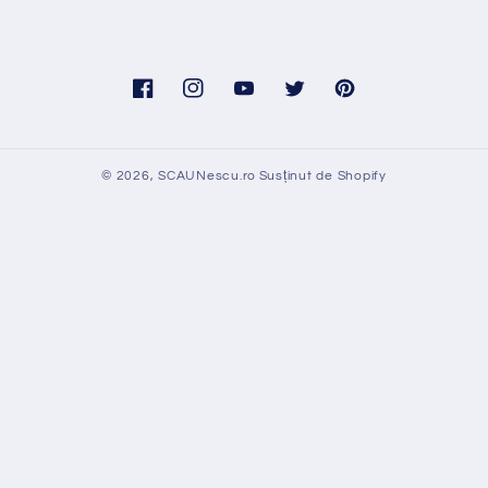
Facebook
Instagram
YouTube
Twitter
Pinterest
© 2026,
SCAUNescu.ro
Susținut de Shopify