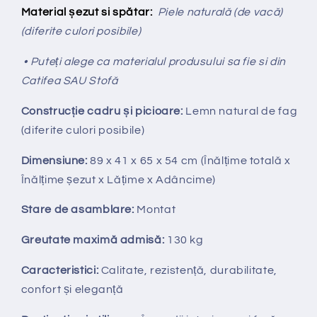
Material șezut si spătar:
Piele naturală (de vacă)
(diferite culori posibile)
• Puteți alege ca materialul produsului sa fie si din
Catifea SAU Stofă
Construcție cadru și picioare:
Lemn natural de fag
(diferite culori posibile)
Dimensiune:
89 x 41 x 65 x 54 cm (Înălțime totală x
Înălțime
ș
ezut x Lățime x Adâncime)
Stare de asamblare:
Montat
Greutate maximă admisă:
130 kg
Caracteristici:
Calitate, rezistență, durabilitate,
confort și eleganță