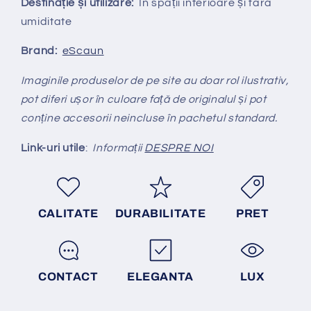
Destinație și utilizare:
În spații interioare și fară
umiditate
Brand:
eScaun
Imaginile produselor de pe site au doar rol ilustrativ,
pot diferi ușor în culoare față de originalul și pot
conține accesorii neincluse în pachetul standard.
Link-uri utile
:
Informații
DESPRE NOI
CALITATE
DURABILITATE
PRET
CONTACT
ELEGANTA
LUX