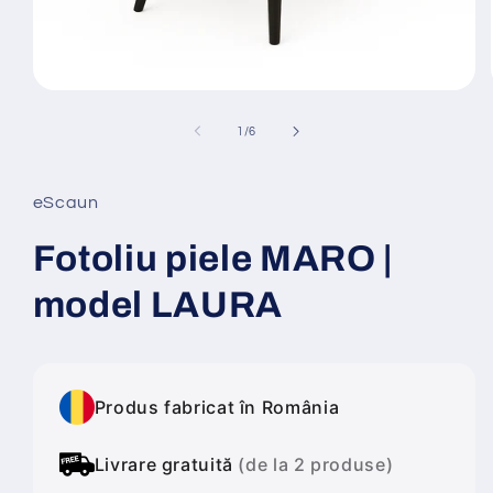
Deschide
conținutul
media
din
1
/
6
1
într-
o
fereastră
eScaun
modală
Fotoliu piele MARO |
model LAURA
Produs fabricat în România
Livrare gratuită
(de la 2 produse)