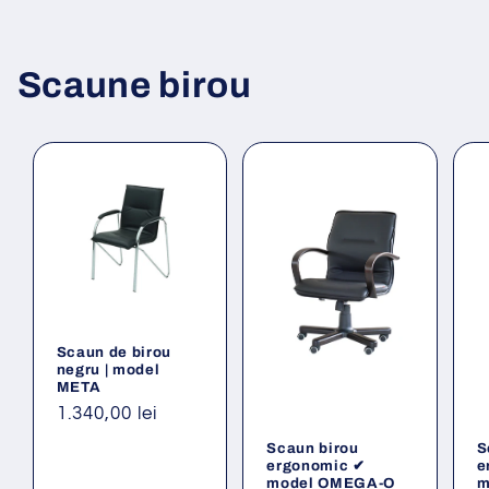
Scaune birou
Scaun de birou
negru | model
META
Preț
1.340,00 lei
obișnuit
Scaun birou
S
ergonomic ✔
e
model OMEGA-O
m