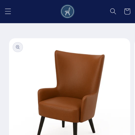
Salt la
conținut
Coș
Salt la
informațiile
despre
produs