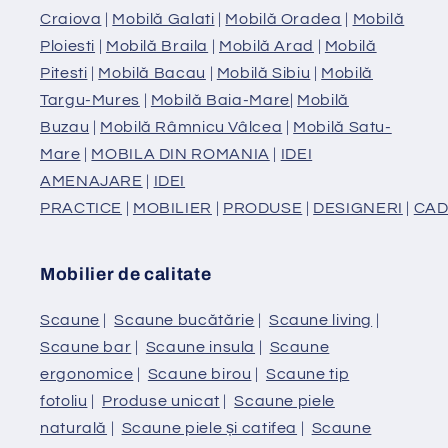
Craiova
|
Mobilă Galati
|
Mobilă Oradea
|
Mobilă
Ploiesti
|
Mobilă Braila
|
Mobilă Arad
|
Mobilă
Pitesti
|
Mobilă Bacau
|
Mobilă Sibiu
|
Mobilă
Targu-Mures
|
Mobilă Baia-Mare
|
Mobilă
Buzau
|
Mobilă Râmnicu Vâlcea
|
Mobilă Satu-
Mare
|
MOBILA DIN ROMANIA
|
IDEI
AMENAJARE
|
IDEI
PRACTICE
|
MOBILIER
|
PRODUSE
|
DESIGNERI
|
CAD
Mobilier de calitate
Scaune
|
Scaune bucătărie
|
Scaune living
|
Scaune bar
|
Scaune insula
|
Scaune
ergonomice
|
Scaune birou
|
Scaune tip
fotoliu
|
Produse unicat
|
Scaune piele
naturală
|
Scaune piele și catifea
|
Scaune