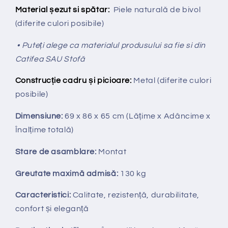
Material șezut si spătar:
Piele naturală de bivol
(diferite culori posibile)
• Puteți alege ca materialul produsului sa fie si din
Catifea SAU Stofă
Construcție cadru și picioare:
Metal (diferite culori
posibile)
Dimensiune:
69 x 86 x 65 cm
(Lățime x Adâncime x
Înalțime totală
)
Stare de asamblare:
Montat
Greutate maximă admisă:
130 kg
Caracteristici:
Calitate, rezistență, durabilitate,
confort și eleganță