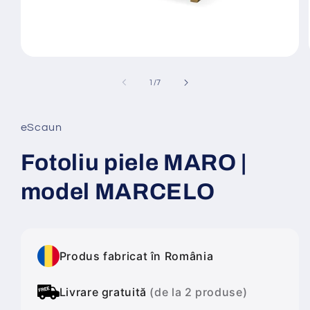
Deschide
conținutul
media
din
1
/
7
1
într-
o
fereastră
eScaun
modală
Fotoliu piele MARO |
model MARCELO
Produs fabricat în România
Livrare gratuită
(de la 2 produse)