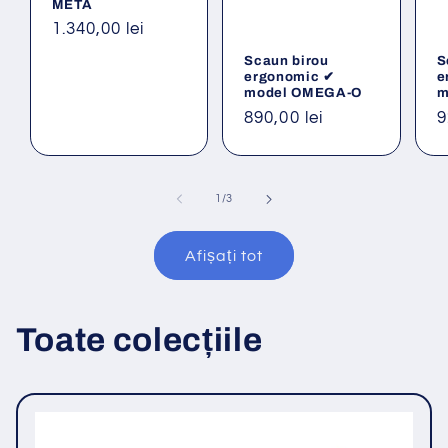
META
Preț
1.340,00 lei
obișnuit
Scaun birou
S
ergonomic ✔
e
model OMEGA-O
m
Preț
890,00 lei
P
9
obișnuit
o
din
1
/
3
Afișați tot
Toate colecțiile