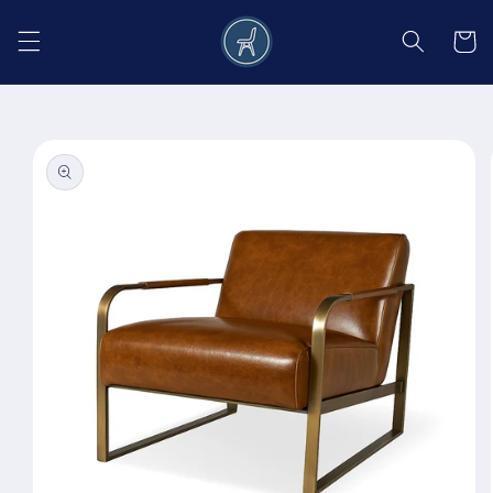
Salt la
conținut
Coș
Salt la
informațiile
despre
produs