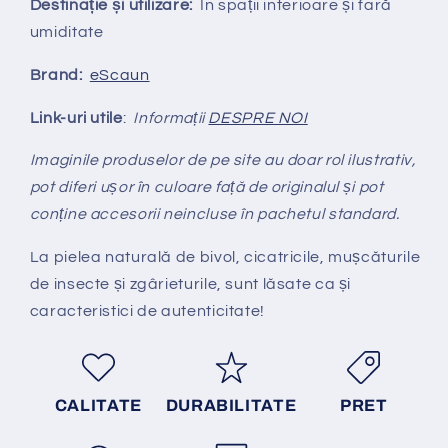
Destinație și utilizare:
În spații interioare și fară
umiditate
Brand:
eScaun
Link-uri utile
:
Informații
DESPRE NOI
Imaginile produselor de pe site au doar rol ilustrativ,
pot diferi ușor în culoare față de originalul și pot
conține accesorii neincluse în pachetul standard.
La pielea natural
ă
de bivol, cicatricile, mușcăturile
de insecte și zgârieturile, sunt lăsate ca și
caracteristici de autenticitate!
CALITATE
DURABILITATE
PRET