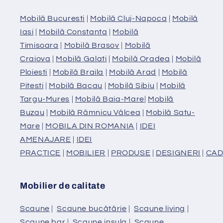
Mobilă Bucuresti
|
Mobilă Cluj-Napoca
|
Mobilă
Iasi
|
Mobilă Constanta
|
Mobilă
Timisoara
|
Mobilă Brasov
|
Mobilă
Craiova
|
Mobilă Galati
|
Mobilă Oradea
|
Mobilă
Ploiesti
|
Mobilă Braila
|
Mobilă Arad
|
Mobilă
Pitesti
|
Mobilă Bacau
|
Mobilă Sibiu
|
Mobilă
Targu-Mures
|
Mobilă Baia-Mare
|
Mobilă
Buzau
|
Mobilă Râmnicu Vâlcea
|
Mobilă Satu-
Mare
|
MOBILA DIN ROMANIA
|
IDEI
AMENAJARE
|
IDEI
PRACTICE
|
MOBILIER
|
PRODUSE
|
DESIGNERI
|
CAD
Mobilier de calitate
Scaune
|
Scaune bucătărie
|
Scaune living
|
Scaune bar
|
Scaune insula
|
Scaune