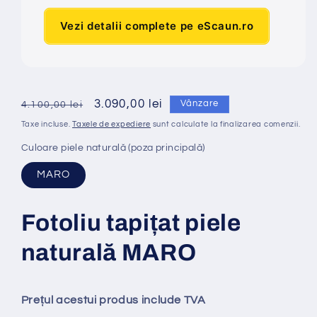
Vezi detalii complete pe eScaun.ro
Preț
Preț
3.090,00 lei
Vânzare
4.100,00 lei
obișnuit
redus
Taxe incluse.
Taxele de expediere
sunt calculate la finalizarea comenzii.
Culoare piele naturală (poza principală)
MARO
Fotoliu tapi
ț
at piele
natural
ă
MARO
Prețul acestui produs include TVA