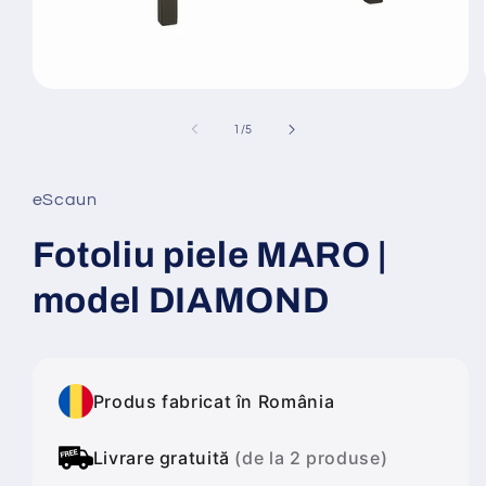
Deschide
conținutul
media
din
1
/
5
1
într-
o
fereastră
eScaun
modală
Fotoliu piele MARO |
model DIAMOND
Produs fabricat în România
Livrare gratuită
(de la 2 produse)