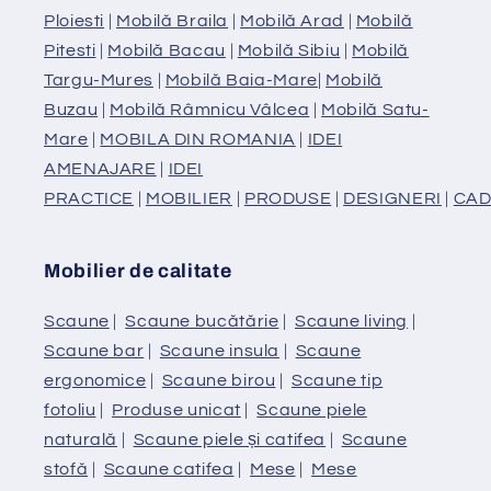
Ploiesti
|
Mobilă Braila
|
Mobilă Arad
|
Mobilă
Pitesti
|
Mobilă Bacau
|
Mobilă Sibiu
|
Mobilă
Targu-Mures
|
Mobilă Baia-Mare
|
Mobilă
Buzau
|
Mobilă Râmnicu Vâlcea
|
Mobilă Satu-
Mare
|
MOBILA DIN ROMANIA
|
IDEI
AMENAJARE
|
IDEI
PRACTICE
|
MOBILIER
|
PRODUSE
|
DESIGNERI
|
CAD
Mobilier de calitate
Scaune
|
Scaune bucătărie
|
Scaune living
|
Scaune bar
|
Scaune insula
|
Scaune
ergonomice
|
Scaune birou
|
Scaune tip
fotoliu
|
Produse unicat
|
Scaune piele
naturală
|
Scaune piele și catifea
|
Scaune
stofă
|
Scaune catifea
|
Mese
|
Mese