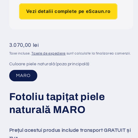
Vezi detalii complete pe eScaun.ro
Preț
3.070,00 lei
obișnuit
Taxe incluse.
Taxele de expediere
sunt calculate la finalizarea comenzii.
Culoare piele naturală (poza principală)
MARO
Fotoliu tapi
ț
at piele
natural
ă
MARO
Prețul acestui produs include transport GRATUIT și