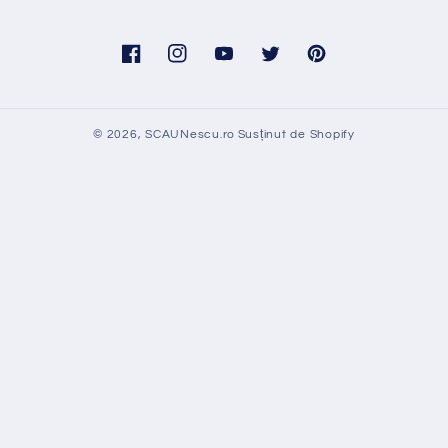
Facebook
Instagram
YouTube
Twitter
Pinterest
© 2026,
SCAUNescu.ro
Susținut de Shopify