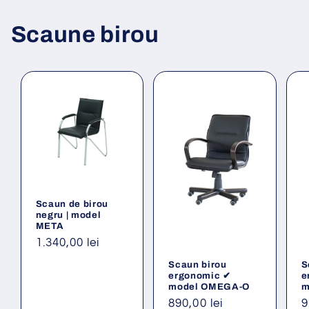
Scaune birou
Scaun de birou
negru | model
META
Preț
1.340,00 lei
obișnuit
Scaun birou
S
ergonomic ✔
e
model OMEGA-O
m
Preț
890,00 lei
P
9