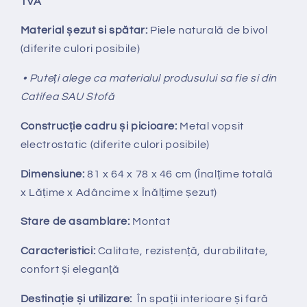
TVA
Material șezut si spătar:
Piele naturală de bivol
(diferite culori posibile)
• Puteți alege ca materialul produsului sa fie si din
Catifea SAU Stofă
Construcție cadru și picioare:
Metal vopsit
electrostatic (diferite culori posibile)
Dimensiune:
81 x 64 x 78 x 46 cm
(Înalțime totală
x
Lățime x Adâncime x Înălțime șezut)
Stare de asamblare:
Montat
Caracteristici:
Calitate, rezistență, durabilitate,
confort și eleganță
Destinație și utilizare:
În spații interioare și fară