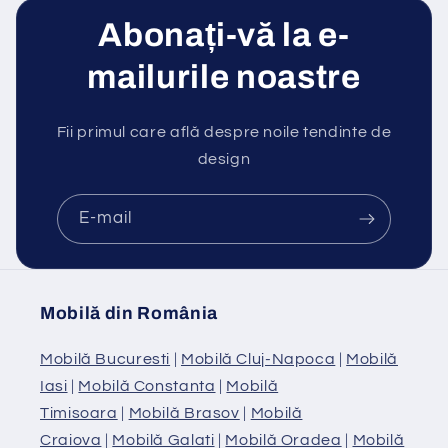
Abonați-vă la e-
mailurile noastre
Fii primul care află despre noile tendinte de
design
E-mail
Mobilă din România
Mobilă Bucuresti
|
Mobilă Cluj-Napoca
|
Mobilă
Iasi
|
Mobilă Constanta
|
Mobilă
Timisoara
|
Mobilă Brasov
|
Mobilă
Craiova
|
Mobilă Galati
|
Mobilă Oradea
|
Mobilă