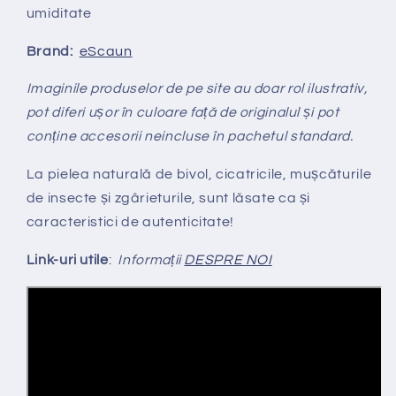
umiditate
Brand:
eScaun
Imaginile produselor de pe site au doar rol ilustrativ,
pot diferi ușor în culoare față de originalul și pot
conține accesorii neincluse în pachetul standard.
La pielea natural
ă
de bivol, cicatricile, mușcăturile
de insecte și zgârieturile, sunt lăsate ca și
caracteristici de autenticitate!
Link-uri utile
:
Informații
DESPRE NOI