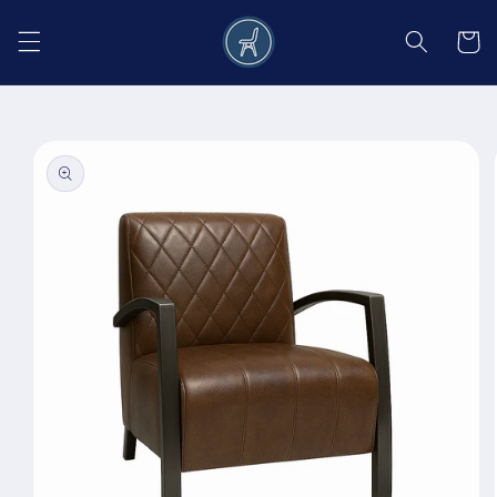
Salt la
conținut
Coș
Salt la
informațiile
despre
produs