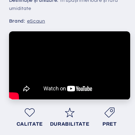
Destinație și utilizare:
În spații interioare și fară
umiditate
Brand:
eScaun
CALITATE
DURABILITATE
PRET