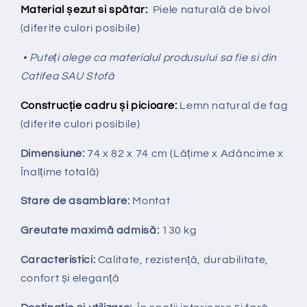
Material șezut si spătar:
Piele naturală de bivol
(diferite culori posibile)
• Puteți alege ca materialul produsului sa fie si din
Catifea SAU Stofă
Construcție cadru și picioare:
Lemn natural de fag
(diferite culori posibile)
Dimensiune:
74 x 82 x 74 cm
(Lățime x Adâncime x
Înalțime totală
)
Stare de asamblare:
Montat
Greutate maximă admisă:
130 kg
Caracteristici:
Calitate, rezistență, durabilitate,
confort și eleganță