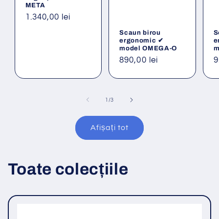
META
Preț
1.340,00 lei
obișnuit
Scaun birou
S
ergonomic ✔
e
model OMEGA-O
m
Preț
890,00 lei
P
9
obișnuit
o
din
1
/
3
Afișați tot
Toate colecțiile