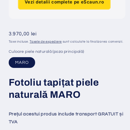
Vezi detalii complete pe eScaun.ro
Preț
3.970,00 lei
obișnuit
Taxe incluse.
Taxele de expediere
sunt calculate la finalizarea comenzii.
Culoare piele naturală (poza principală)
MARO
Fotoliu tapi
ț
at piele
natural
ă
MARO
Prețul acestui produs include transport GRATUIT și
TVA