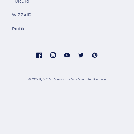
TURURI
WIZZAIR
Profile
Facebook
Instagram
YouTube
Twitter
Pinterest
© 2026,
SCAUNescu.ro
Susținut de Shopify