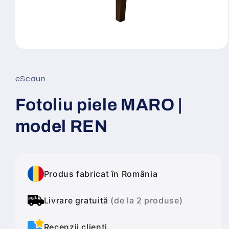
Deschide
conținutul
media
1
eScaun
într-
o
fereastră
Fotoliu piele MARO |
modală
model REN
Produs fabricat în România
Livrare gratuită
(de la 2 produse)
Recenzii clienți