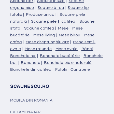
Scaune bar
|
Scaune insula
|
Scaune
ergonomice
|
Scaune birou
|
Scaune tip
fotoliu
|
Produse unicat
|
Scaune piele
naturală
|
Scaune piele și catifea
|
Scaune
stofă
|
Scaune catifea
|
Mese
|
Mese
bucătărie
|
Mese living
|
Mese birou
|
Mese
cafea
|
Mese dreptunghiulare
|
Mese semi-
ovale
|
Mese rotunde
|
Mese ovale
|
Bănci
|
Banchete hol
|
Banchete bucătărie
|
Banchete
bar
|
Banchete
|
Banchete piele naturală
|
Banchete din catifea
|
Fotolii
|
Canapele
SCAUNESCU.RO
MOBILA DIN ROMANIA
IDEI AMENAJARE