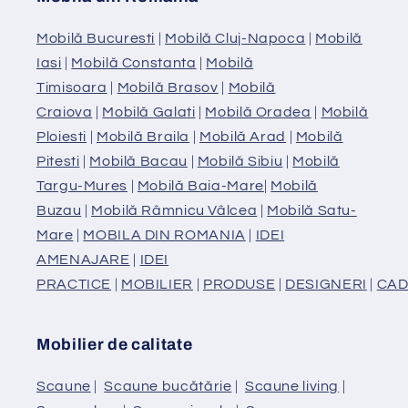
Mobilă Bucuresti
|
Mobilă Cluj-Napoca
|
Mobilă
Iasi
|
Mobilă Constanta
|
Mobilă
Timisoara
|
Mobilă Brasov
|
Mobilă
Craiova
|
Mobilă Galati
|
Mobilă Oradea
|
Mobilă
Ploiesti
|
Mobilă Braila
|
Mobilă Arad
|
Mobilă
Pitesti
|
Mobilă Bacau
|
Mobilă Sibiu
|
Mobilă
Targu-Mures
|
Mobilă Baia-Mare
|
Mobilă
Buzau
|
Mobilă Râmnicu Vâlcea
|
Mobilă Satu-
Mare
|
MOBILA DIN ROMANIA
|
IDEI
AMENAJARE
|
IDEI
PRACTICE
|
MOBILIER
|
PRODUSE
|
DESIGNERI
|
CAD
Mobilier de calitate
Scaune
|
Scaune bucătărie
|
Scaune living
|