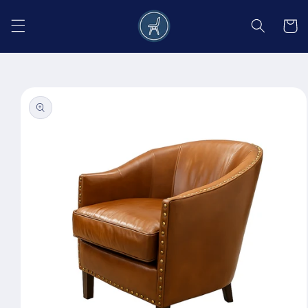
Salt la
conținut
Coș
Salt la
informațiile
despre
produs