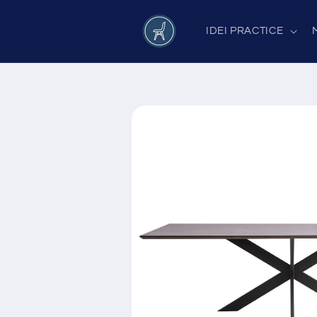
Salt la
conținut
IDEI PRACTICE
Salt la
informațiile
despre
produs