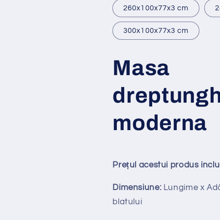
260x100x77x3 cm
2
300x100x77x3 cm
Masa
dreptungh
moderna
Prețul acestui produs incl
Dimensiune:
Lungime x Adâ
blatului