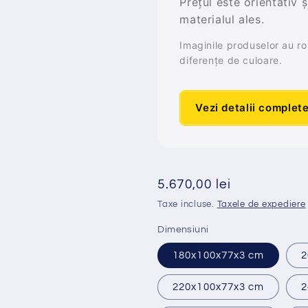
Prețul este orientativ 
materialul ales.
Imaginile produselor au rol 
diferențe de culoare.
Vezi detalii complet
Preț
5.670,00 lei
obișnuit
Taxe incluse.
Taxele de expediere
Dimensiuni
180x100x77x3 cm
2
220x100x77x3 cm
2