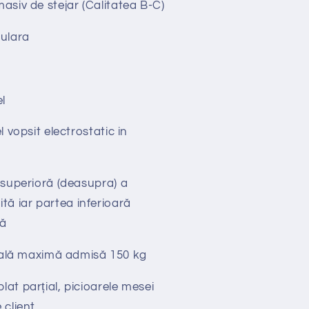
asiv de stejar
(
Calitatea B-C)
ulara
l
el vopsit electrostatic in
superioră (deasupra) a
uită iar partea inferioară
tă
tală maximă admisă 150 kg
lat parțial, picioarele mesei
 client