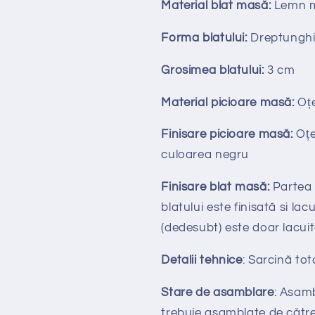
Material blat masă:
Lemn m
Forma blatului:
Dreptunghi
Grosimea blatului:
3
cm
Material picioare masă:
Oțe
Finisare picioare masă:
O
ț
culoarea negru
Finisare blat masă:
Partea 
blatului este finisată si lac
(dedesubt) este doar lacui
Detalii tehnice
: Sarcină to
Stare de asamblare
: Asamb
trebuie asamblate de către