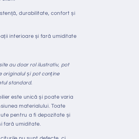
stență, durabilitate, confort și
ții interioare și fară umiditate
te au doar rol ilustrativ, pot
e originalul și pot conține
etul standard.
ilier este unică și poate varia
siunea materialului.
Toate
ute pentru a fi depozitate și
 și fară umiditate.
citurile nu sunt defecte, ci