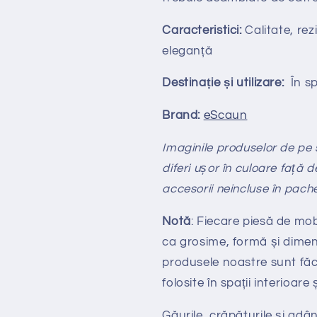
Caracteristici:
Calitate, rezi
eleganță
Destinație și utilizare:
În spa
Brand:
eScaun
Imaginile produselor de pe si
diferi ușor în culoare față d
accesorii neincluse în pach
Notă
: Fiecare piesă de mob
ca grosime, formă și dimen
produsele noastre sunt făc
folosite în spații interioare
Găurile, crăpăturile și adân