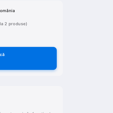
România
 la 2 produse)
ică