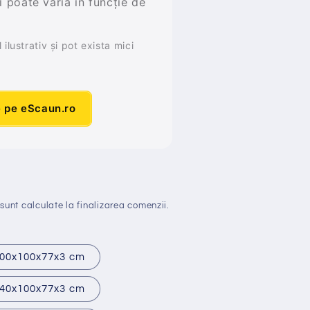
și poate varia în funcție de
ilustrativ și pot exista mici
e pe eScaun.ro
sunt calculate la finalizarea comenzii.
00x100x77x3 cm
40x100x77x3 cm