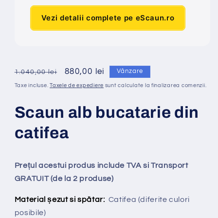
Vezi detalii complete pe eScaun.ro
Preț
Preț
880,00 lei
Vânzare
1.040,00 lei
obișnuit
redus
Taxe incluse.
Taxele de expediere
sunt calculate la finalizarea comenzii.
Scaun alb bucatarie din
catifea
Prețul acestui produs include TVA si Transport
GRATUIT (de la 2 produse)
Material șezut si spătar:
Catifea
(diferite culori
posibile)