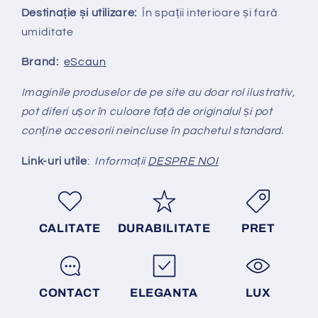
Destinație și utilizare:
În spații interioare și fară
umiditate
Brand:
eScaun
Imaginile produselor de pe site au doar rol ilustrativ,
pot diferi ușor în culoare față de originalul și pot
conține accesorii neincluse în pachetul standard.
Link-uri utile
:
Informații
DESPRE NOI
CALITATE
DURABILITATE
PRET
CONTACT
ELEGANTA
LUX