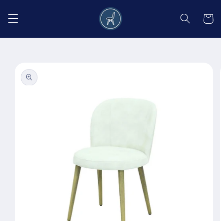
Salt la
conținut
Coș
Salt la
informațiile
despre
produs