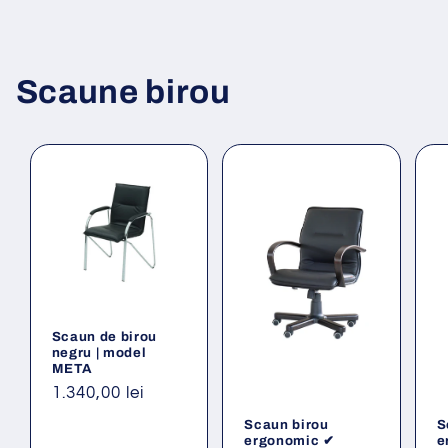
Scaune birou
Scaun de birou
negru | model
META
Preț
1.340,00 lei
obișnuit
Scaun birou
S
ergonomic ✔
e