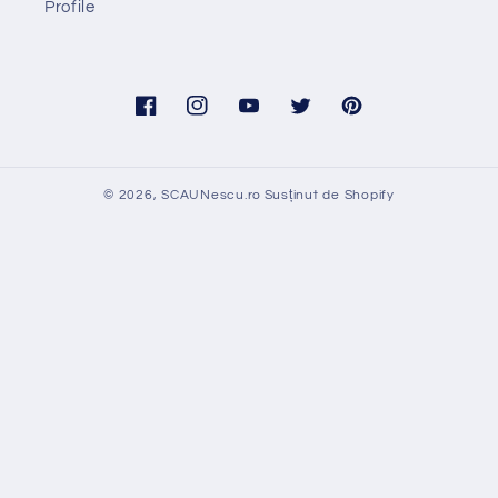
Profile
Facebook
Instagram
YouTube
Twitter
Pinterest
© 2026,
SCAUNescu.ro
Susținut de Shopify