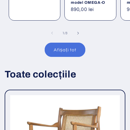
model OMEGA-O
m
Preț
890,00 lei
P
9
obișnuit
o
din
1
/
3
Afișați tot
Toate colecțiile