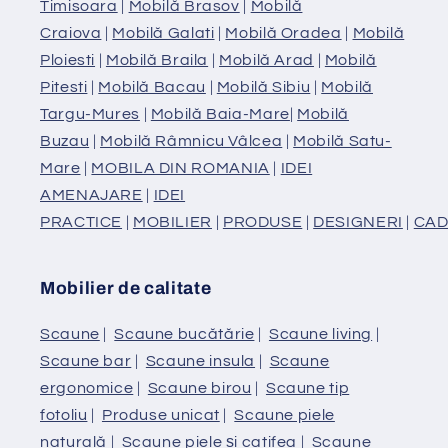
Timisoara
|
Mobilă Brasov
|
Mobilă
Craiova
|
Mobilă Galati
|
Mobilă Oradea
|
Mobilă
Ploiesti
|
Mobilă Braila
|
Mobilă Arad
|
Mobilă
Pitesti
|
Mobilă Bacau
|
Mobilă Sibiu
|
Mobilă
Targu-Mures
|
Mobilă Baia-Mare
|
Mobilă
Buzau
|
Mobilă Râmnicu Vâlcea
|
Mobilă Satu-
Mare
|
MOBILA DIN ROMANIA
|
IDEI
AMENAJARE
|
IDEI
PRACTICE
|
MOBILIER
|
PRODUSE
|
DESIGNERI
|
CAD
Mobilier de calitate
Scaune
|
Scaune bucătărie
|
Scaune living
|
Scaune bar
|
Scaune insula
|
Scaune
ergonomice
|
Scaune birou
|
Scaune tip
fotoliu
|
Produse unicat
|
Scaune piele
naturală
|
Scaune piele și catifea
|
Scaune