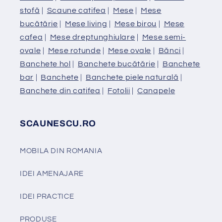
stofă
|
Scaune catifea
|
Mese
|
Mese
bucătărie
|
Mese living
|
Mese birou
|
Mese
cafea
|
Mese dreptunghiulare
|
Mese semi-
ovale
|
Mese rotunde
|
Mese ovale
|
Bănci
|
Banchete hol
|
Banchete bucătărie
|
Banchete
bar
|
Banchete
|
Banchete piele naturală
|
Banchete din catifea
|
Fotolii
|
Canapele
SCAUNESCU.RO
MOBILA DIN ROMANIA
IDEI AMENAJARE
IDEI PRACTICE
PRODUSE