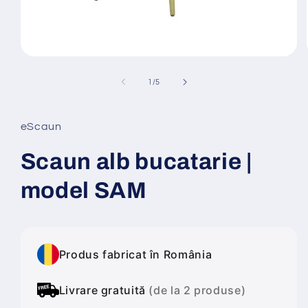
Deschide
conținutul
media
din
1
/
5
1
într-
o
fereastră
eScaun
modală
Scaun alb bucatarie |
model SAM
Produs fabricat în România
Livrare gratuită
(de la 2 produse)