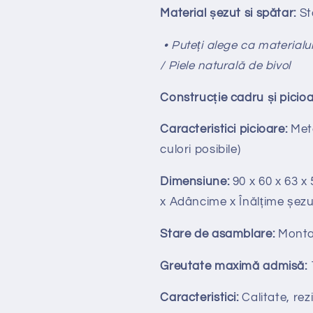
Material șezut si spătar:
St
• Puteți alege ca materialul
/ Piele naturală de bivol
Construcție cadru și picioa
Caracteristici picioare:
Meta
culori posibile)
Dimensiune:
90 x 60 x 63 x 
x Adâncime x Înălțime șezu
Stare de asamblare:
Monta
Greutate maximă admisă:
Caracteristici:
Calitate, rezi