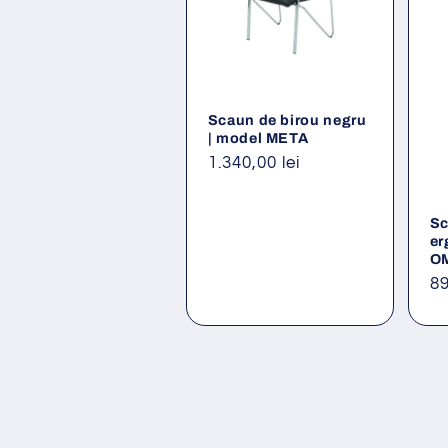
Scaun de birou negru
| model META
Preț
1.340,00 lei
obișnuit
Sc
er
O
Pr
89
ob