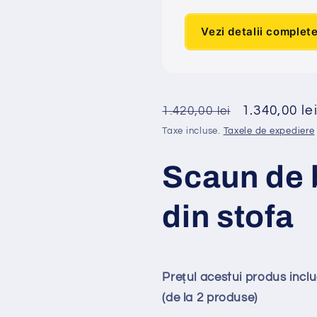
Vezi detalii complet
Preț
Preț
1.340,00 le
1.420,00 lei
obișnuit
redus
Taxe incluse.
Taxele de expediere
Scaun de 
din stofa
Prețul acestui produs inc
(de la 2 produse)