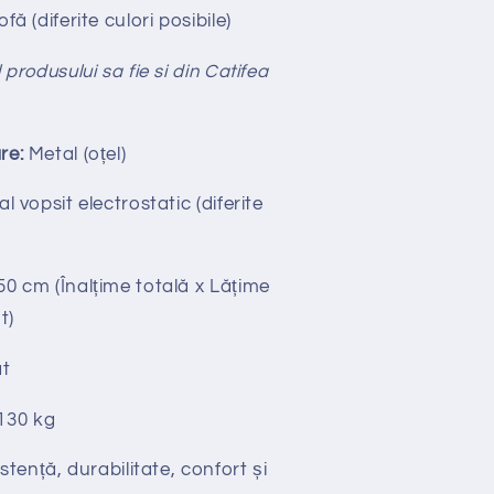
ofă (diferite culori posibile)
 produsului sa fie si din Catifea
re:
Metal (oțel)
l vopsit electrostatic (diferite
50 cm (Înalțime totală x Lățime
t)
t
130 kg
stență, durabilitate, confort și