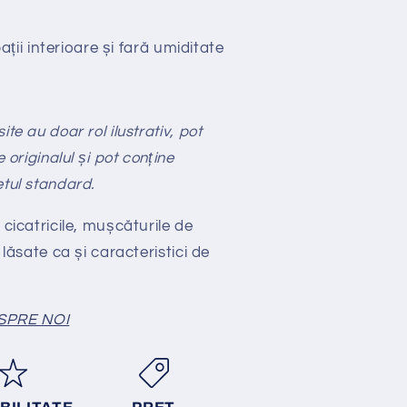
ții interioare și fară umiditate
te au doar rol ilustrativ, pot
e originalul și pot conține
etul standard.
 cicatricile, mușcăturile de
 lăsate ca și caracteristici de
SPRE NOI