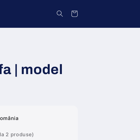
Coș
fa | model
România
 la 2 produse)