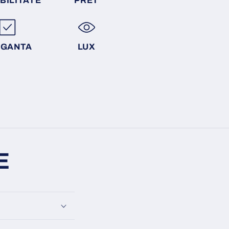
BILITATE
PRET
EGANTA
LUX
E