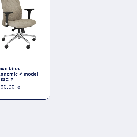
aun birou
gonomic ✔ model
GIC-P
eț
390,00 lei
ișnuit