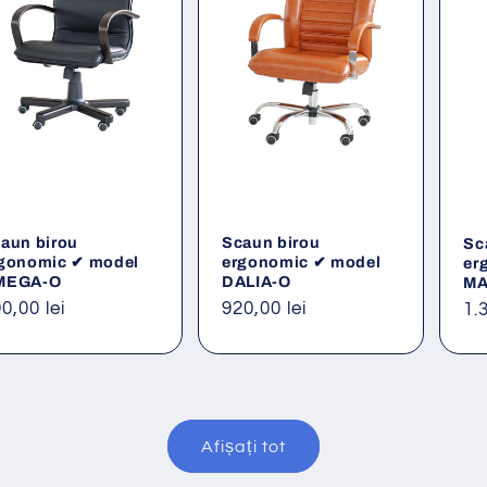
aun birou
Scaun birou
Sc
gonomic ✔ model
ergonomic ✔ model
er
MEGA-O
DALIA-O
MA
eț
0,00 lei
Preț
920,00 lei
Pr
1.
ișnuit
obișnuit
ob
Afișați tot