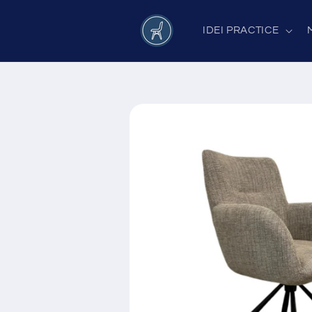
Salt la
conținut
IDEI PRACTICE
Salt la
informațiile
despre
produs