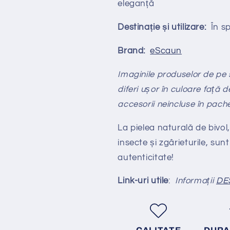
eleganță
Destinație și utilizare:
În spa
Brand:
eScaun
Imaginile produselor de pe si
diferi ușor în culoare față d
accesorii neincluse în pach
La pielea naturală de bivol,
insecte și zgârieturile, sunt
autenticitate!
Link-uri utile
:
Informații
DE