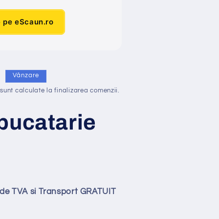
e pe eScaun.ro
i
Vânzare
sunt calculate la finalizarea comenzii.
bucatarie
lude TVA si Transport GRATUIT