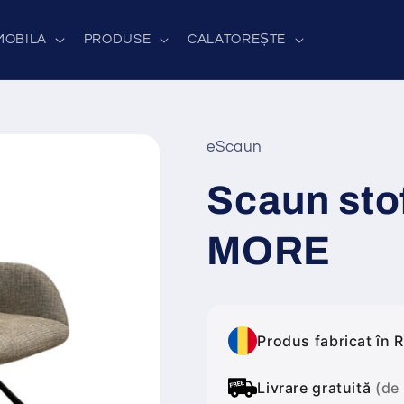
MOBILA
PRODUSE
CALATOREȘTE
eScaun
Scaun sto
MORE
Produs fabricat în 
Livrare gratuită
(de