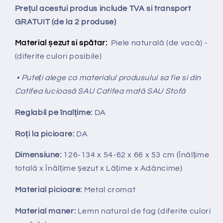
Prețul acestui produs include TVA si transport
GRATUIT (de la 2 produse)
Material șezut si spătar:
Piele naturală (de vacă) -
(diferite culori posibile)
• Puteți alege ca materialul produsului sa fie si din
Catifea lucioasă SAU Catifea mată SAU Stofă
Reglabil pe
î
nal
ț
ime:
DA
Ro
ț
i la picioare:
DA
Dimensiune:
126-134 x 54-62 x 66 x 53 cm (Înălțime
totală x Înălțime
ș
ezut x Lățime x Adâncime)
Material picioare:
Metal cromat
Material maner:
Lemn natural de fag (diferite culori