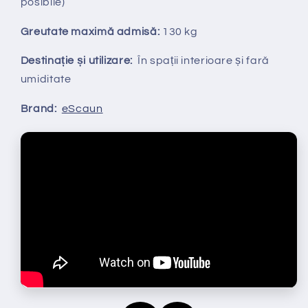
posibile)
Greutate maximă admisă:
130 kg
Destinație și utilizare:
În spații interioare și fară
umiditate
Brand:
eScaun