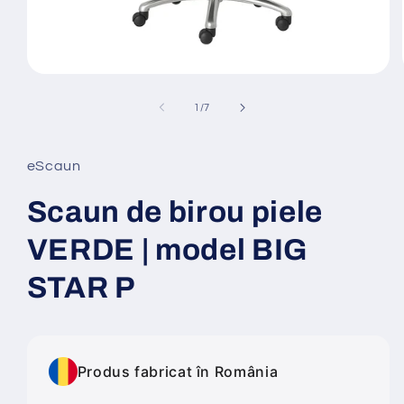
Deschide
conținutul
media
din
1
/
7
1
într-
o
fereastră
eScaun
modală
Scaun de birou piele
VERDE | model BIG
STAR P
Produs fabricat în România