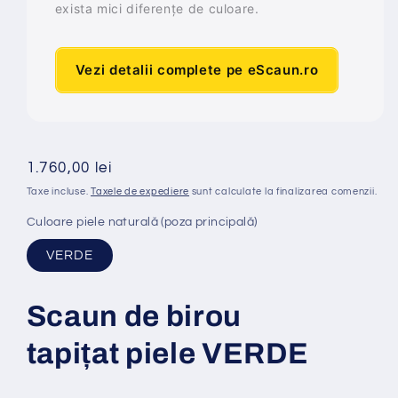
exista mici diferențe de culoare.
Vezi detalii complete pe eScaun.ro
Preț
1.760,00 lei
obișnuit
Taxe incluse.
Taxele de expediere
sunt calculate la finalizarea comenzii.
Culoare piele naturală (poza principală)
VERDE
Scaun de birou
tapi
ț
at
piele VERDE