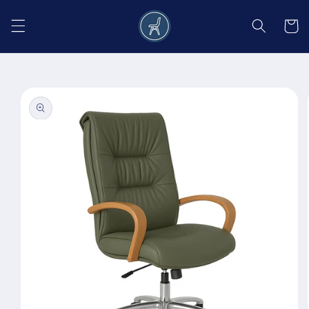
Salt la
conținut
Coș
Salt la
informațiile
despre
produs