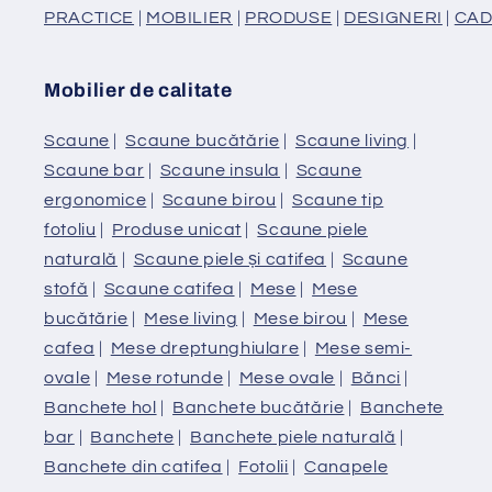
PRACTICE
|
MOBILIER
|
PRODUSE
|
DESIGNERI
|
CAD
Mobilier de calitate
Scaune
|
Scaune bucătărie
|
Scaune living
|
Scaune bar
|
Scaune insula
|
Scaune
ergonomice
|
Scaune birou
|
Scaune tip
fotoliu
|
Produse unicat
|
Scaune piele
naturală
|
Scaune piele și catifea
|
Scaune
stofă
|
Scaune catifea
|
Mese
|
Mese
bucătărie
|
Mese living
|
Mese birou
|
Mese
cafea
|
Mese dreptunghiulare
|
Mese semi-
ovale
|
Mese rotunde
|
Mese ovale
|
Bănci
|
Banchete hol
|
Banchete bucătărie
|
Banchete
bar
|
Banchete
|
Banchete piele naturală
|
Banchete din catifea
|
Fotolii
|
Canapele