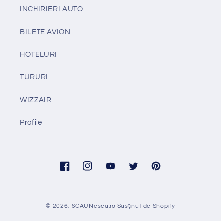
INCHIRIERI AUTO
BILETE AVION
HOTELURI
TURURI
WIZZAIR
Profile
Facebook
Instagram
YouTube
Twitter
Pinterest
© 2026,
SCAUNescu.ro
Susținut de Shopify