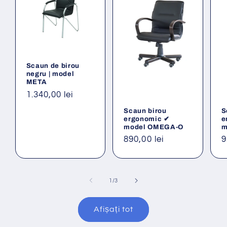
Scaun de birou
negru | model
META
Preț
1.340,00 lei
obișnuit
Scaun birou
S
ergonomic ✔
e
model OMEGA-O
m
Preț
890,00 lei
P
9
obișnuit
o
din
1
/
3
Afișați tot