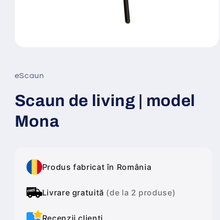
Deschide
conținutul
media
1
eScaun
într-
o
fereastră
Scaun de living | model
modală
Mona
Produs fabricat în România
Livrare gratuită
(de la 2 produse)
Recenzii clienți