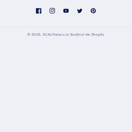
Facebook
Instagram
YouTube
Twitter
Pinterest
© 2026,
SCAUNescu.ro
Susținut de Shopify