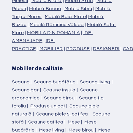
Ploiesti
|
Mobilă Braila
|
Mobilă Arad
|
Mobilă
Pitesti
|
Mobilă Bacau
|
Mobilă Sibiu
|
Mobilă
Targu-Mures
|
Mobilă Baia-Mare
|
Mobilă
Buzau
|
Mobilă Râmnicu Vâlcea
|
Mobilă Satu-
Mare
|
MOBILA DIN ROMANIA
|
IDEI
AMENAJARE
|
IDEI
PRACTICE
|
MOBILIER
|
PRODUSE
|
DESIGNERI
|
CAD
Mobilier de calitate
Scaune
|
Scaune bucătărie
|
Scaune living
|
Scaune bar
|
Scaune insula
|
Scaune
ergonomice
|
Scaune birou
|
Scaune tip
fotoliu
|
Produse unicat
|
Scaune piele
naturală
|
Scaune piele și catifea
|
Scaune
stofă
|
Scaune catifea
|
Mese
|
Mese
bucătărie
|
Mese living
|
Mese birou
|
Mese