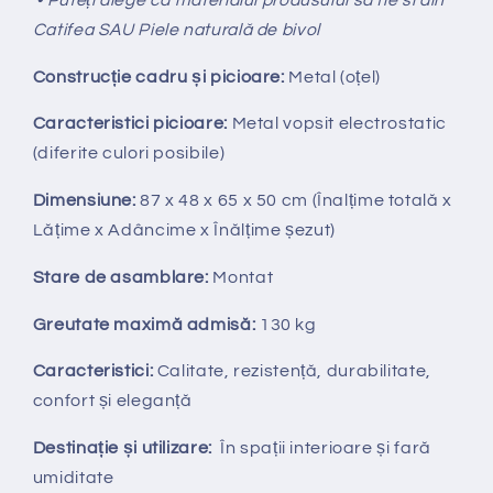
Catifea SAU Piele naturală de bivol
Construcție cadru și picioare:
Metal (oțel)
Caracteristici picioare:
Metal vopsit electrostatic
(diferite culori posibile)
Dimensiune:
87 x 48 x 65 x 50 cm (Înalțime totală x
Lățime x Adâncime x Înălțime șezut)
Stare de asamblare:
Montat
Greutate maximă admisă:
130 kg
Caracteristici:
Calitate, rezistență, durabilitate,
confort și eleganță
Destinație și utilizare:
În spații interioare și fară
umiditate