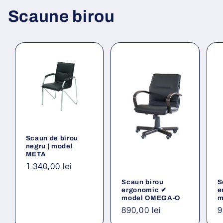
Scaune birou
Scaun de birou
negru | model
META
Preț
1.340,00 lei
obișnuit
Scaun birou
S
ergonomic ✔
e
model OMEGA-O
m
Preț
890,00 lei
P
9
obișnuit
o