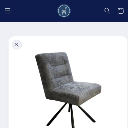
Salt la
conținut
Coș
Salt la
informațiile
despre
produs