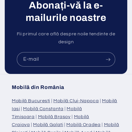
Abonați-vă la e-
mailurile noastre
Fii primul care află despre noile tendinte de
design
E-mail
Mobilă din România
Mobilă Bucuresti
|
Mobilă Cluj-Napoca
|
Mobilă
Iasi
|
Mobilă Constanta
|
Mobilă
Timisoara
|
Mobilă Brasov
|
Mobilă
Craiova
|
Mobilă Galati
|
Mobilă Oradea
|
Mobilă