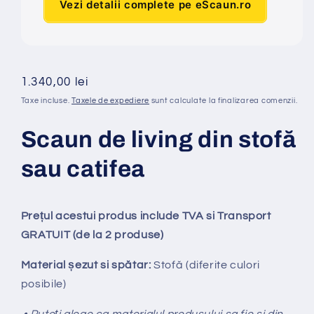
Vezi detalii complete pe eScaun.ro
Preț
1.340,00 lei
obișnuit
Taxe incluse.
Taxele de expediere
sunt calculate la finalizarea comenzii.
Scaun de living din stofă
sau catifea
Prețul acestui produs include TVA si Transport
GRATUIT (de la 2 produse)
Material șezut si spătar:
Stofă (diferite culori
posibile)
• Puteți alege ca materialul produsului sa fie si din