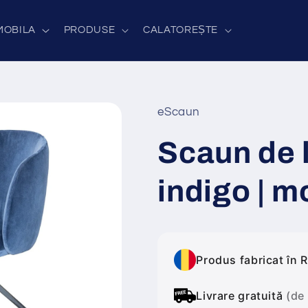
MOBILA
PRODUSE
CALATOREȘTE
eScaun
Scaun de l
indigo | 
Produs fabricat în 
Livrare gratuită
(de