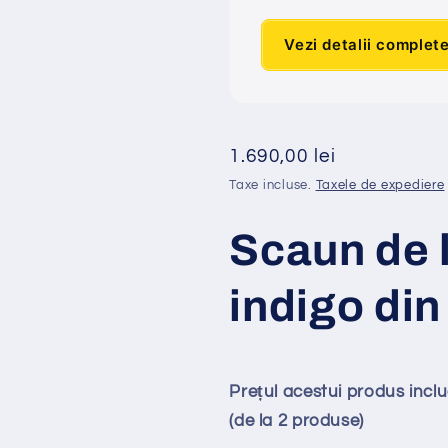
Vezi detalii complet
Preț
1.690,00 lei
obișnuit
Taxe incluse.
Taxele de expediere
Scaun de l
indigo din
Prețul acestui produs inc
(de la 2 produse)