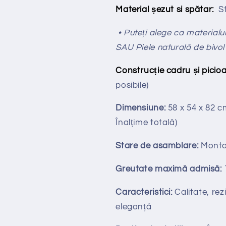
Material șezut si spătar:
St
• Puteți alege ca materialul
SAU Piele naturală de bivol
Construcție cadru și picioa
posibile)
Dimensiune:
58 x 54 x 82 
Înalțime totală
)
Stare de asamblare:
Monta
Greutate maximă admisă:
Caracteristici:
Calitate, rezi
eleganță