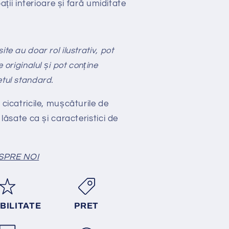
ții interioare și fară umiditate
te au doar rol ilustrativ, pot
e originalul și pot conține
etul standard.
 cicatricile, mușcăturile de
 lăsate ca și caracteristici de
SPRE NOI
BILITATE
PRET