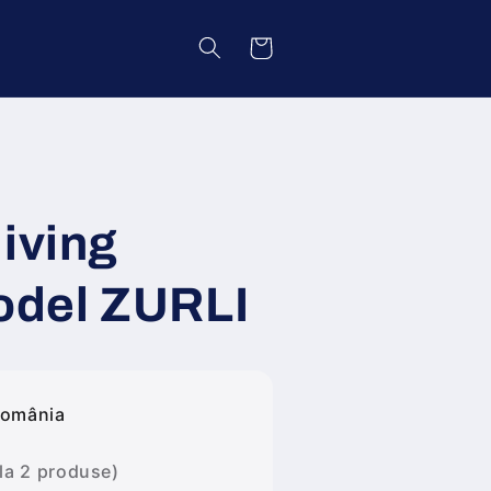
Coș
iving
model ZURLI
România
 la 2 produse)