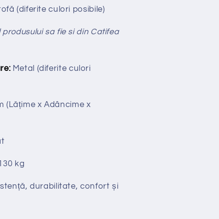
ofă (diferite culori posibile)
 produsului sa fie si din Catifea
re:
Metal (diferite culori
cm
(Lățime x Adâncime x
t
130 kg
stență, durabilitate, confort și