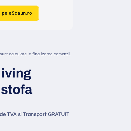
e pe eScaun.ro
sunt calculate la finalizarea comenzii.
iving
 stofa
lude TVA si Transport GRATUIT