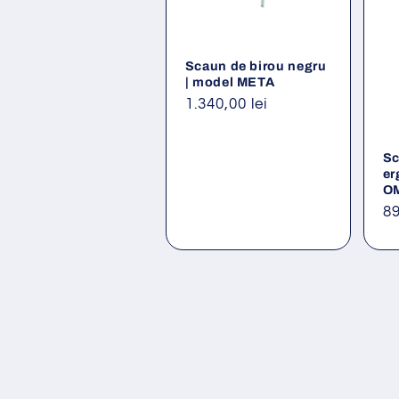
Scaun de birou negru
| model META
Preț
1.340,00 lei
obișnuit
Sc
er
O
Pr
89
ob