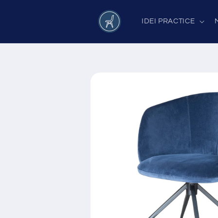
Salt la
conținut
IDEI PRACTICE
Salt la
informațiile
despre
produs