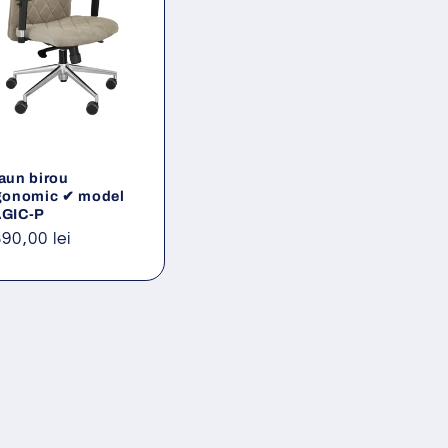
aun birou
gonomic ✔ model
GIC-P
eț
390,00 lei
ișnuit