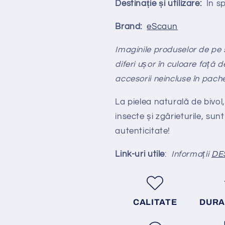
Destinație și utilizare:
În spa
Brand:
eScaun
Imaginile produselor de pe si
diferi ușor în culoare față d
accesorii neincluse în pach
La pielea naturală de bivol,
insecte și zgârieturile, sunt
autenticitate!
Link-uri utile
:
Informații
DE
CALITATE
DURA