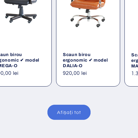
aun birou
Scaun birou
Sc
gonomic ✔ model
ergonomic ✔ model
er
MEGA-O
DALIA-O
MA
eț
0,00 lei
Preț
920,00 lei
Pr
1.
ișnuit
obișnuit
ob
Afișați tot