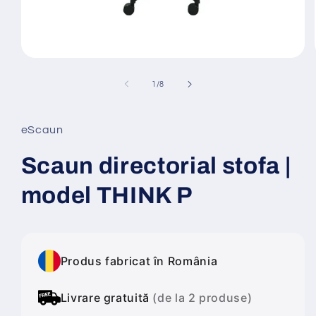
Deschide
conținutul
media
din
1
/
8
1
într-
o
fereastră
eScaun
modală
Scaun directorial stofa |
model THINK P
Produs fabricat în România
Livrare gratuită
(de la 2 produse)