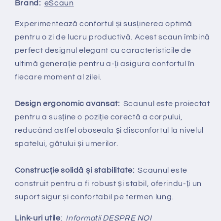
Brand:
eScaun
Experimentează confortul și susținerea optimă
pentru o zi de lucru productivă. Acest scaun îmbină
perfect designul elegant cu caracteristicile de
ultimă generație pentru a-ți asigura confortul în
fiecare moment al zilei.
Design ergonomic avansat:
Scaunul este proiectat
pentru a susține o poziție corectă a corpului,
reducând astfel oboseala și disconfortul la nivelul
spatelui, gâtului și umerilor.
Construcție solidă și stabilitate:
Scaunul este
construit pentru a fi robust și stabil, oferindu-ți un
suport sigur și confortabil pe termen lung.
Link-uri utile
:
Informații
DESPRE NOI