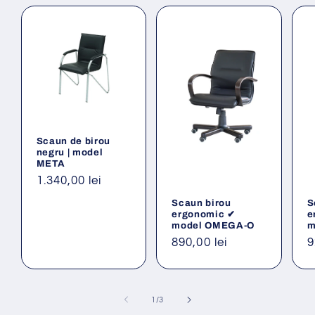
Scaun de birou
negru | model
META
Preț
1.340,00 lei
obișnuit
Scaun birou
S
ergonomic ✔
e
model OMEGA-O
m
Preț
890,00 lei
P
9
obișnuit
o
din
1
/
3