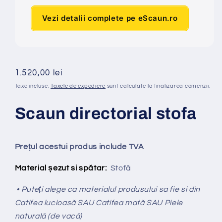
Vezi detalii complete pe eScaun.ro
Preț
1.520,00 lei
obișnuit
Taxe incluse.
Taxele de expediere
sunt calculate la finalizarea comenzii.
Scaun directorial stofa
Prețul acestui produs include TVA
Material șezut si spătar:
Stofă
• Puteți alege ca materialul produsului sa fie si din
Catifea lucioasă SAU Catifea mată SAU Piele
naturală (de vacă)