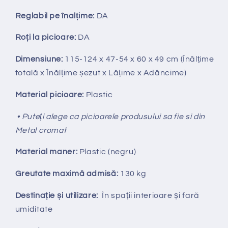
Reglabil pe
î
nal
ț
ime:
DA
Ro
ț
i la picioare:
DA
Dimensiune:
115-124
x 47-54 x 60 x 49 cm (Înălțime
totală x Înălțime
ș
ezut x Lățime x Adâncime)
Material picioare:
Plastic
• Puteți alege ca picioarele produsului sa fie si din
Metal cromat
Material maner:
Plastic (negru)
Greutate maximă admisă:
130 kg
Destinație și utilizare:
În spații interioare și fară
umiditate