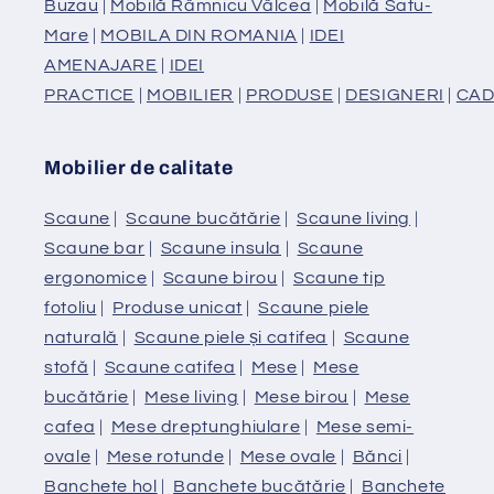
Buzau
|
Mobilă Râmnicu Vâlcea
|
Mobilă Satu-
Mare
|
MOBILA DIN ROMANIA
|
IDEI
AMENAJARE
|
IDEI
PRACTICE
|
MOBILIER
|
PRODUSE
|
DESIGNERI
|
CAD
Mobilier de calitate
Scaune
|
Scaune bucătărie
|
Scaune living
|
Scaune bar
|
Scaune insula
|
Scaune
ergonomice
|
Scaune birou
|
Scaune tip
fotoliu
|
Produse unicat
|
Scaune piele
naturală
|
Scaune piele și catifea
|
Scaune
stofă
|
Scaune catifea
|
Mese
|
Mese
bucătărie
|
Mese living
|
Mese birou
|
Mese
cafea
|
Mese dreptunghiulare
|
Mese semi-
ovale
|
Mese rotunde
|
Mese ovale
|
Bănci
|
Banchete hol
|
Banchete bucătărie
|
Banchete