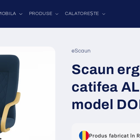
MOBILA
PRODUSE
CALATOREȘTE
eScaun
Scaun er
catifea A
model DO
Produs fabricat în 