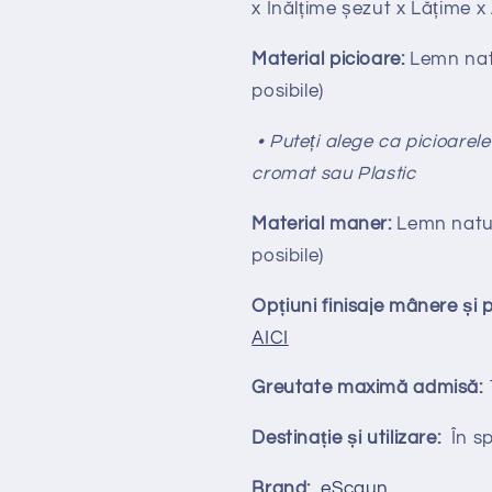
x Înălțime
ș
ezut x Lățime 
Material picioare:
Lemn natu
posibile)
• Puteți alege ca picioarele
cromat sau Plastic
Material maner:
Lemn natura
posibile)
Opțiuni finisaje mânere și 
AICI
Greutate maximă admisă:
Destinație și utilizare:
În spa
Brand:
eScaun