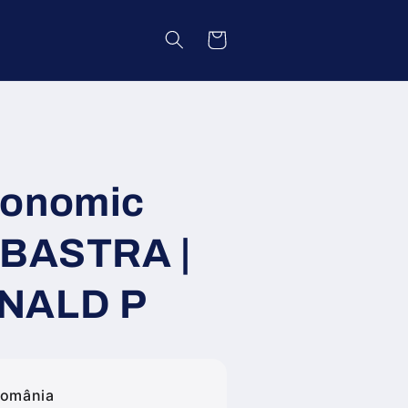
Coș
gonomic
LBASTRA |
NALD P
România