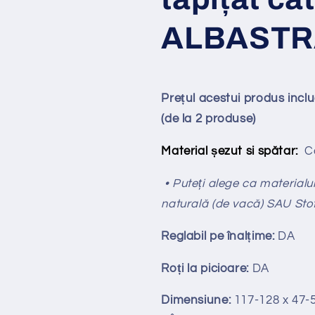
ALBASTR
Prețul acestui produs incl
(de la 2 produse)
Material șezut si spătar:
Ca
• Puteți alege ca materialul 
naturală (de vacă) SAU Sto
Reglabil pe
î
nal
ț
ime:
DA
Ro
ț
i la picioare:
DA
Dimensiune:
117-128
x 47-