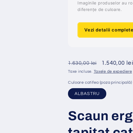
Imaginile produselor au rol 
diferențe de culoare.
Vezi detalii complet
Preț
Preț
1.540,00 le
1.630,00 lei
obișnuit
redus
Taxe incluse.
Taxele de expediere
Culoare catifea (poza principală)
ALBASTRU
Scaun er
tapi
ț
at
cat