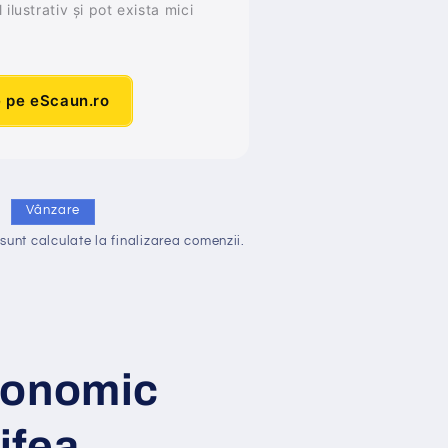
ilustrativ și pot exista mici
e pe eScaun.ro
i
Vânzare
sunt calculate la finalizarea comenzii.
gonomic
ifea