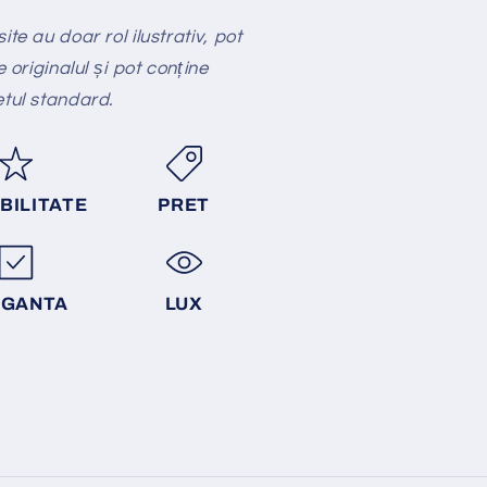
te au doar rol ilustrativ, pot
e originalul și pot conține
etul standard.
BILITATE
PRET
EGANTA
LUX