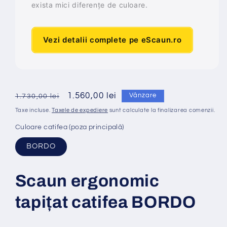
exista mici diferențe de culoare.
Vezi detalii complete pe eScaun.ro
Preț
Preț
1.560,00 lei
Vânzare
1.730,00 lei
obișnuit
redus
Taxe incluse.
Taxele de expediere
sunt calculate la finalizarea comenzii.
Culoare catifea (poza principală)
BORDO
Scaun ergonomic
tapi
ț
at
catifea BORDO