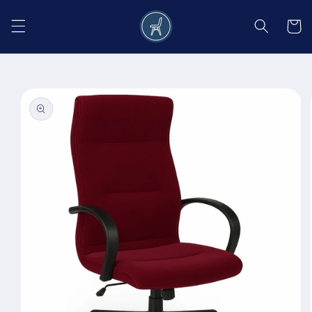
Salt la
conținut
Coș
Salt la
informațiile
despre
produs