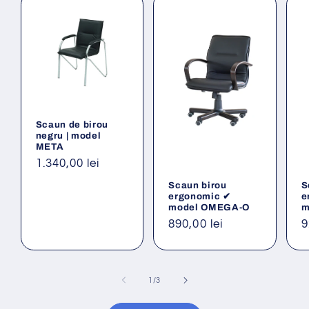
Scaun de birou
negru | model
META
Preț
1.340,00 lei
obișnuit
Scaun birou
S
ergonomic ✔
e
model OMEGA-O
m
Preț
890,00 lei
P
9
obișnuit
o
din
1
/
3