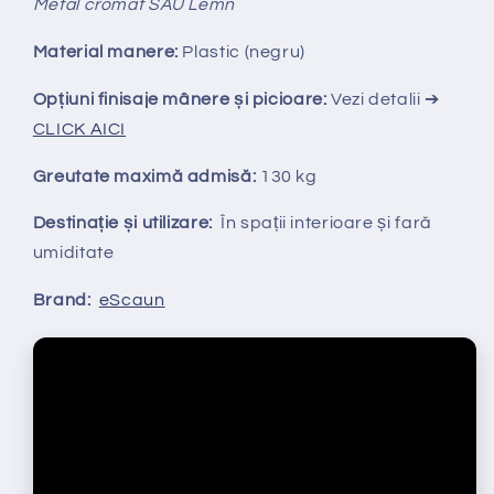
Metal cromat SAU Lemn
Material manere:
Plastic (negru)
Opțiuni finisaje mânere și picioare:
Vezi detalii ➔
CLICK AICI
Greutate maximă admisă:
130 kg
Destinație și utilizare:
În spații interioare și fară
umiditate
Brand:
eScaun