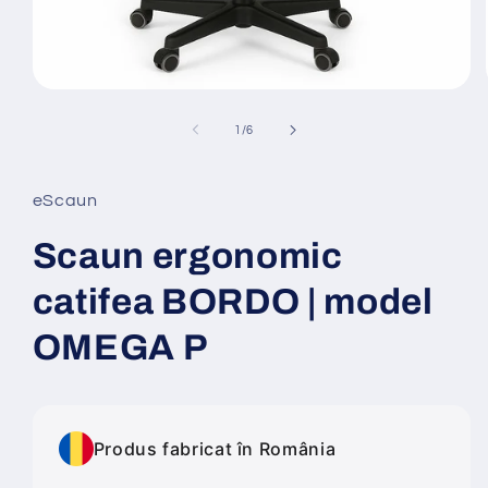
Deschide
conținutul
media
din
1
/
6
1
într-
o
fereastră
eScaun
modală
Scaun ergonomic
catifea BORDO | model
OMEGA P
Produs fabricat în România