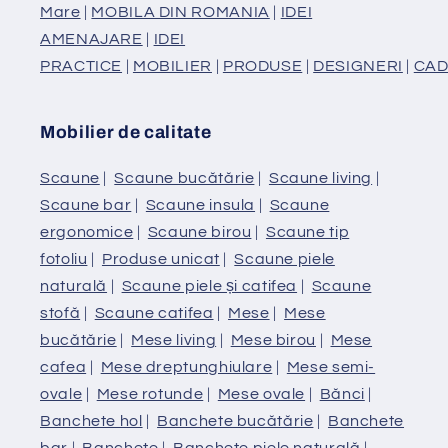
Mare
|
MOBILA DIN ROMANIA
|
IDEI
AMENAJARE
|
IDEI
PRACTICE
|
MOBILIER
|
PRODUSE
|
DESIGNERI
|
CAD
Mobilier de calitate
Scaune
|
Scaune bucătărie
|
Scaune living
|
Scaune bar
|
Scaune insula
|
Scaune
ergonomice
|
Scaune birou
|
Scaune tip
fotoliu
|
Produse unicat
|
Scaune piele
naturală
|
Scaune piele și catifea
|
Scaune
stofă
|
Scaune catifea
|
Mese
|
Mese
bucătărie
|
Mese living
|
Mese birou
|
Mese
cafea
|
Mese dreptunghiulare
|
Mese semi-
ovale
|
Mese rotunde
|
Mese ovale
|
Bănci
|
Banchete hol
|
Banchete bucătărie
|
Banchete
bar
|
Banchete
|
Banchete piele naturală
|