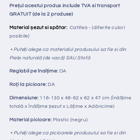
Prețul acestui produs include TVA si transport
GRATUIT (de la 2 produse)
Material șezut si spătar:
Catifea - (diferite culori
posibile)
• Puteți alege ca materialul produsului sa fie si din
Piele naturală (de vacă) SAU Stofă
Reglabil pe
î
nal
ț
ime:
DA
Ro
ț
i la picioare:
DA
Dimensiune:
116-130
x 48-62 x 62 x 47 cm (Înălțime
totală x Înălțime
ș
ezut x Lățime x Adâncime)
Material picioare:
Plastic (negru)
• Puteți alege ca picioarele produsului sa fie si din