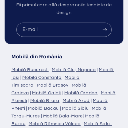
Fii primul care află despre noile tendinte de
design
E-mail
Mobilă din România
Mobilă Bucuresti
|
Mobilă Cluj-Napoca
|
Mobilă
Iasi
|
Mobilă Constanta
|
Mobilă
Timisoara
|
Mobilă Brasov
|
Mobilă
Craiova
|
Mobilă Galati
|
Mobilă Oradea
|
Mobilă
Ploiesti
|
Mobilă Braila
|
Mobilă Arad
|
Mobilă
Pitesti
|
Mobilă Bacau
|
Mobilă Sibiu
|
Mobilă
Targu-Mures
|
Mobilă Baia-Mare
|
Mobilă
Buzau
|
Mobilă Râmnicu Vâlcea
|
Mobilă Satu-