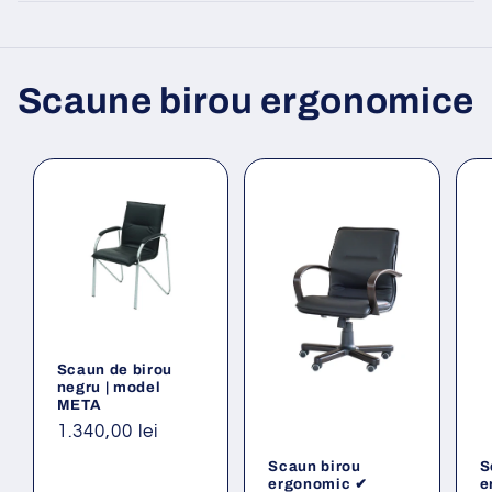
Scaune birou ergonomice
Scaun de birou
negru | model
META
Preț
1.340,00 lei
obișnuit
Scaun birou
S
ergonomic ✔
e