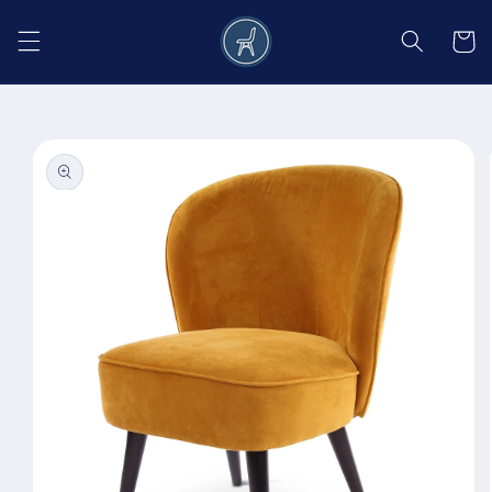
Salt la
conținut
Coș
Salt la
informațiile
despre
produs