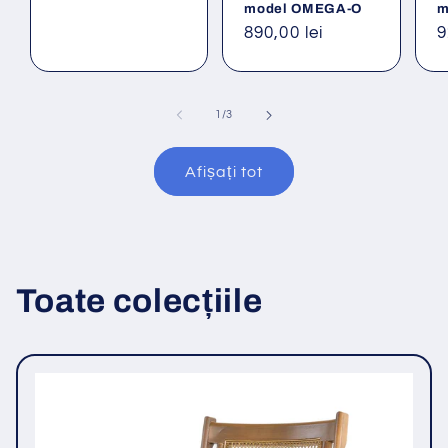
model OMEGA-O
m
Preț
890,00 lei
P
9
obișnuit
o
din
1
/
3
Afișați tot
Toate colecțiile