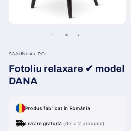
Deschide
conținutul
media
din
1
/
5
1
într-
o
fereastră
SCAUNescu.RO
modală
Fotoliu relaxare ✔ model
DANA
Produs fabricat în România
Livrare gratuită
(de la 2 produse)