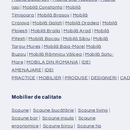
Iasi
|
Mobilă Constanta
|
Mobilă
Timisoara
|
Mobilă Brasov
|
Mobilă
Craiova
|
Mobilă Galati
|
Mobilă Oradea
|
Mobilă
Ploiesti
|
Mobilă Braila
|
Mobilă Arad
|
Mobilă
Pitesti
|
Mobilă Bacau
|
Mobilă Sibiu
|
Mobilă
Targu-Mures
|
Mobilă Baia-Mare
|
Mobilă
Buzau
|
Mobilă Râmnicu Vâlcea
|
Mobilă Satu-
Mare
|
MOBILA DIN ROMANIA
|
IDEI
AMENAJARE
|
IDEI
PRACTICE
|
MOBILIER
|
PRODUSE
|
DESIGNERI
|
CAD
Mobilier de calitate
Scaune
|
Scaune bucătărie
|
Scaune living
|
Scaune bar
|
Scaune insula
|
Scaune
ergonomice
|
Scaune birou
|
Scaune tip