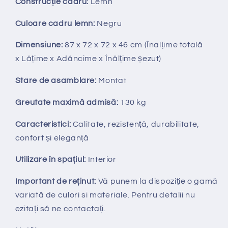
Construcție cadru:
Lemn
Culoare cadru lemn:
Negru
Dimensiune:
87 x 72 x 72 x 46 cm (Înalțime totală
x Lățime x Adâncime x Înălțime șezut)
Stare de asamblare:
Montat
Greutate maximă admisă:
130 kg
Caracteristici:
Calitate, rezistență, durabilitate,
confort și eleganță
Utilizare în spațiul:
Interior
Important de reținut:
V
ă punem la dispozi
ț
ie
o gamă
variată de culori si materiale. Pentru detalii nu
ezitați să ne contactați.