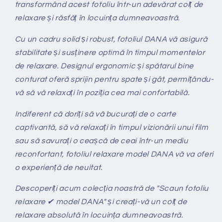
transformând acest fotoliu într-un adevărat colț de
relaxare și răsfăț în locuința dumneavoastră.
Cu un cadru solid și robust, fotoliul DANA vă asigură
stabilitate și susținere optimă în timpul momentelor
de relaxare. Designul ergonomic și spătarul bine
conturat oferă sprijin pentru spate și gât, permițându-
vă să vă relaxați în poziția cea mai confortabilă.
Indiferent că doriți să vă bucurați de o carte
captivantă, să vă relaxați în timpul vizionării unui film
sau să savurați o ceașcă de ceai într-un mediu
reconfortant, fotoliul relaxare model DANA vă va oferi
o experiență de neuitat.
Descoperiți acum colecția noastră de "Scaun fotoliu
relaxare ✔ model DANA" și creați-vă un colț de
relaxare absolută în locuința dumneavoastră.