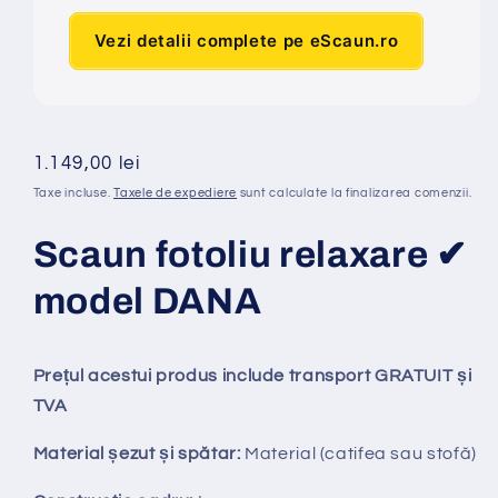
Vezi detalii complete pe eScaun.ro
Preț
1.149,00 lei
obișnuit
Taxe incluse.
Taxele de expediere
sunt calculate la finalizarea comenzii.
Scaun fotoliu relaxare ✔
model DANA
Prețul acestui produs include transport GRATUIT și
TVA
Material șezut și spătar:
Material (catifea sau stofă)