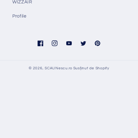
WIZZAIR
Profile
Facebook
Instagram
YouTube
Twitter
Pinterest
© 2026,
SCAUNescu.ro
Susținut de Shopify