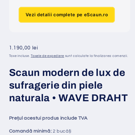
Vezi detalii complete pe eScaun.ro
Preț
1.190,00 lei
obișnuit
Taxe incluse.
Taxele de expediere
sunt calculate la finalizarea comenzii.
Scaun modern de lux de
sufragerie din piele
naturala • WAVE DRAHT
Prețul acestui produs include TVA
Comandă minimă:
2
bucăți