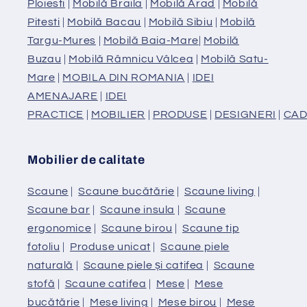
Ploiesti
|
Mobilă Braila
|
Mobilă Arad
|
Mobilă
Pitesti
|
Mobilă Bacau
|
Mobilă Sibiu
|
Mobilă
Targu-Mures
|
Mobilă Baia-Mare
|
Mobilă
Buzau
|
Mobilă Râmnicu Vâlcea
|
Mobilă Satu-
Mare
|
MOBILA DIN ROMANIA
|
IDEI
AMENAJARE
|
IDEI
PRACTICE
|
MOBILIER
|
PRODUSE
|
DESIGNERI
|
CAD
Mobilier de calitate
Scaune
|
Scaune bucătărie
|
Scaune living
|
Scaune bar
|
Scaune insula
|
Scaune
ergonomice
|
Scaune birou
|
Scaune tip
fotoliu
|
Produse unicat
|
Scaune piele
naturală
|
Scaune piele și catifea
|
Scaune
stofă
|
Scaune catifea
|
Mese
|
Mese
bucătărie
|
Mese living
|
Mese birou
|
Mese