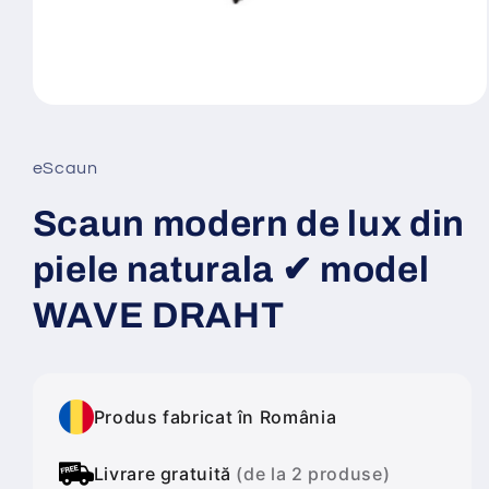
Deschide
conținutul
media
1
eScaun
într-
o
fereastră
Scaun modern de lux din
modală
piele naturala ✔ model
WAVE DRAHT
Produs fabricat în România
Livrare gratuită
(de la 2 produse)