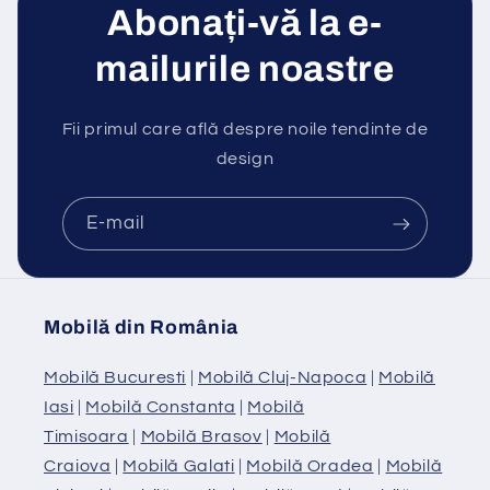
Abonați-vă la e-
mailurile noastre
Fii primul care află despre noile tendinte de
design
E-mail
Mobilă din România
Mobilă Bucuresti
|
Mobilă Cluj-Napoca
|
Mobilă
Iasi
|
Mobilă Constanta
|
Mobilă
Timisoara
|
Mobilă Brasov
|
Mobilă
Craiova
|
Mobilă Galati
|
Mobilă Oradea
|
Mobilă