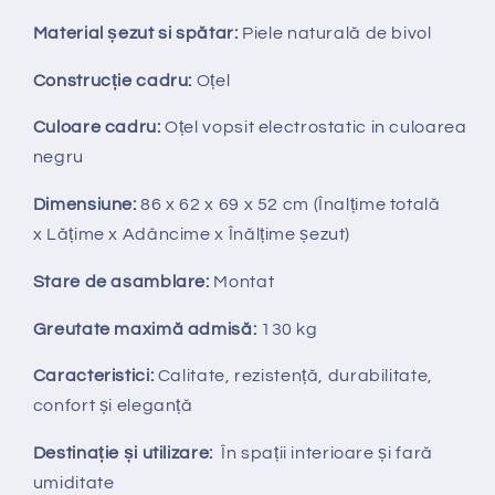
Material șezut si spătar:
Piele naturală de bivol
Construcție cadru:
Oțel
Culoare cadru:
Oțel vopsit electrostatic in culoarea
negru
Dimensiune:
86 x 62 x 69 x 52 cm
(Înalțime totală
x
Lățime x Adâncime x Înălțime șezut)
Stare de asamblare:
Montat
Greutate maximă admisă:
130 kg
Caracteristici:
Calitate, rezistență, durabilitate,
confort și eleganță
Destinație și utilizare:
În spații interioare și fară
umiditate