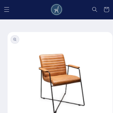
Salt la
conținut
Coș
Salt la
informațiile
despre
produs