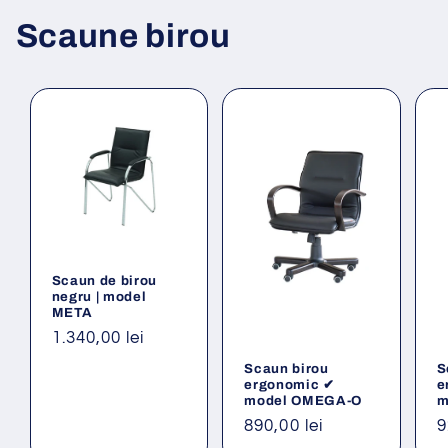
Scaune birou
Scaun de birou
negru | model
META
Preț
1.340,00 lei
obișnuit
Scaun birou
S
ergonomic ✔
e
model OMEGA-O
m
Preț
890,00 lei
P
9