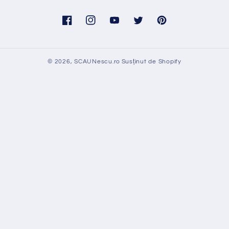
Facebook
Instagram
YouTube
Twitter
Pinterest
© 2026,
SCAUNescu.ro
Susținut de Shopify