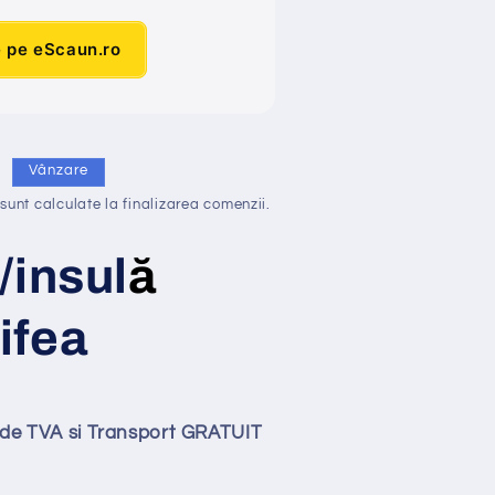
e pe eScaun.ro
i
Vânzare
sunt calculate la finalizarea comenzii.
/insul
ă
ifea
lude TVA si Transport GRATUIT