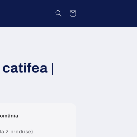
Coș
catifea |
A
România
 la 2 produse)