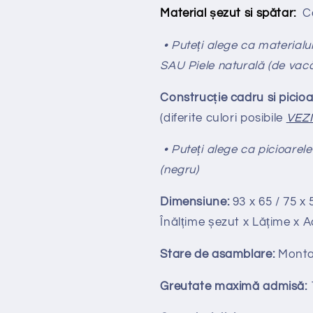
Material șezut si spătar:
Ca
• Puteți alege ca materialul
SAU Piele naturală (de vac
Construcție cadru si picioa
(diferite culori posibile
VEZ
• Puteți alege ca picioarele
(negru)
Dimensiune:
93 x 65 / 75 x 
Înălțime
ș
ezut x Lățime x 
Stare de asamblare:
Monta
Greutate maximă admisă: