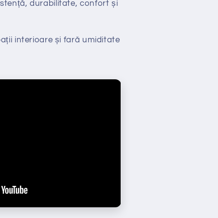
stență, durabilitate, confort și
ții interioare și fară umiditate