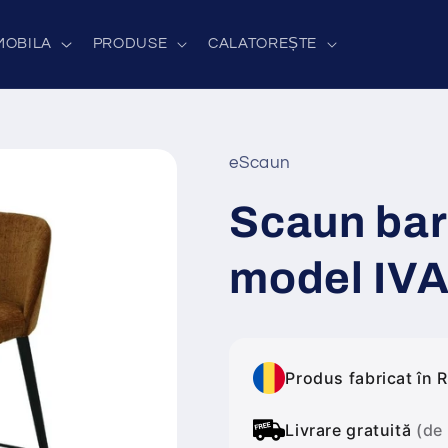
MOBILA
PRODUSE
CALATOREȘTE
eScaun
Scaun bar 
model IV
Produs fabricat în 
Livrare gratuită
(de