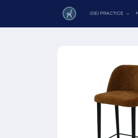
Salt la
conținut
IDEI PRACTICE
Salt la
informațiile
despre
produs