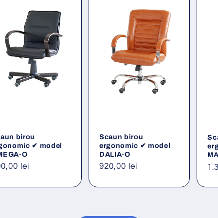
aun birou
Scaun birou
Sc
gonomic ✔ model
ergonomic ✔ model
er
MEGA-O
DALIA-O
MA
eț
0,00 lei
Preț
920,00 lei
Pr
1.
ișnuit
obișnuit
ob