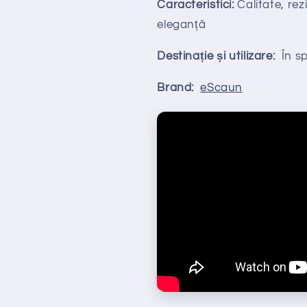
Caracteristici:
Calitate, rezi
eleganță
Destinație și utilizare:
În spa
Brand:
eScaun