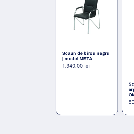
Scaun de birou negru
| model META
Preț
1.340,00 lei
obișnuit
Sc
er
O
Pr
89
ob