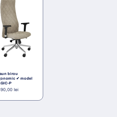
aun birou
gonomic ✔ model
GIC-P
eț
390,00 lei
ișnuit