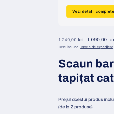
Vezi detalii complet
Preț
Preț
1.090,00 le
1.240,00 lei
obișnuit
redus
Taxe incluse.
Taxele de expediere
Scaun bar
tapi
ț
at
cat
Prețul acestui produs inc
(de la 2 produse)