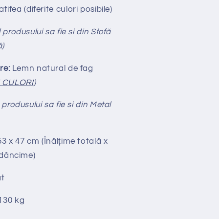
tifea
(diferite culori posibile)
 produsului sa fie si din Stofă
ă)
re:
Lemn natural de fag
I CULORI
)
 produsului sa fie si din Metal
53 x 47 cm (Înălțime totală x
Adâncime)
t
130 kg