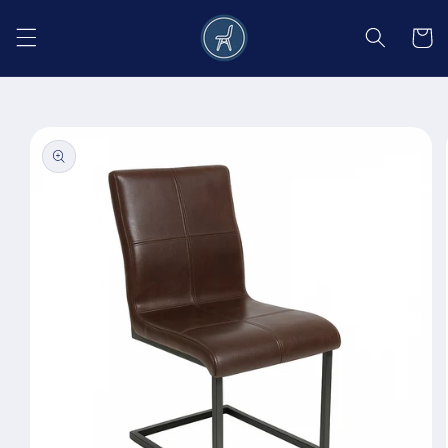
Salt la
conținut
Coș
Salt la
informațiile
despre
produs