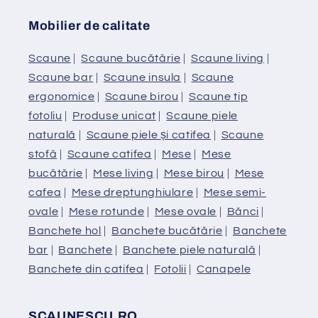
Mobilier de calitate
Scaune
|
Scaune bucătărie
|
Scaune living
|
Scaune bar
|
Scaune insula
|
Scaune
ergonomice
|
Scaune birou
|
Scaune tip
fotoliu
|
Produse unicat
|
Scaune piele
naturală
|
Scaune piele și catifea
|
Scaune
stofă
|
Scaune catifea
|
Mese
|
Mese
bucătărie
|
Mese living
|
Mese birou
|
Mese
cafea
|
Mese dreptunghiulare
|
Mese semi-
ovale
|
Mese rotunde
|
Mese ovale
|
Bănci
|
Banchete hol
|
Banchete bucătărie
|
Banchete
bar
|
Banchete
|
Banchete piele naturală
|
Banchete din catifea
|
Fotolii
|
Canapele
SCAUNESCU.RO