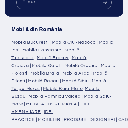
E-mail
Mobilă din România
Mobilă Bucuresti
|
Mobilă Cluj-Napoca
|
Mobilă
Iasi
|
Mobilă Constanta
|
Mobilă
Timisoara
|
Mobilă Brasov
|
Mobilă
Craiova
|
Mobilă Galati
|
Mobilă Oradea
|
Mobilă
Ploiesti
|
Mobilă Braila
|
Mobilă Arad
|
Mobilă
Pitesti
|
Mobilă Bacau
|
Mobilă Sibiu
|
Mobilă
Targu-Mures
|
Mobilă Baia-Mare
|
Mobilă
Buzau
|
Mobilă Râmnicu Vâlcea
|
Mobilă Satu-
Mare
|
MOBILA DIN ROMANIA
|
IDEI
AMENAJARE
|
IDEI
PRACTICE
|
MOBILIER
|
PRODUSE
|
DESIGNERI
|
CAD