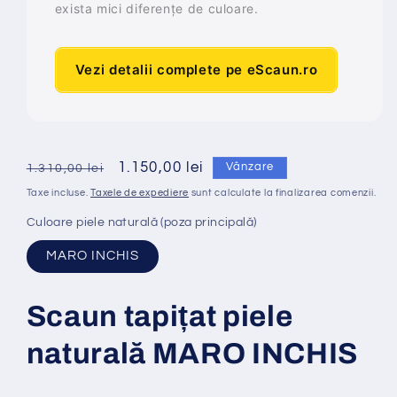
exista mici diferențe de culoare.
Vezi detalii complete pe eScaun.ro
Preț
Preț
1.150,00 lei
Vânzare
1.310,00 lei
obișnuit
redus
Taxe incluse.
Taxele de expediere
sunt calculate la finalizarea comenzii.
Culoare piele naturală (poza principală)
MARO INCHIS
Scaun tapi
ț
at
piele
naturală MARO INCHIS