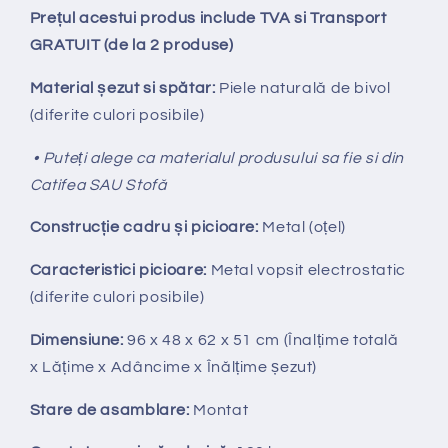
Prețul acestui produs include TVA si Transport
GRATUIT (de la 2 produse)
Material șezut si spătar:
Piele naturală de bivol
(diferite culori posibile)
• Puteți alege ca materialul produsului sa fie si din
Catifea SAU Stofă
Construcție cadru și picioare:
Metal (oțel)
Caracteristici picioare:
Metal vopsit electrostatic
(diferite culori posibile)
Dimensiune:
96 x 48 x 62 x 51
cm
(Înalțime totală
x
Lățime x Adâncime x Înălțime șezut)
Stare de asamblare:
Montat