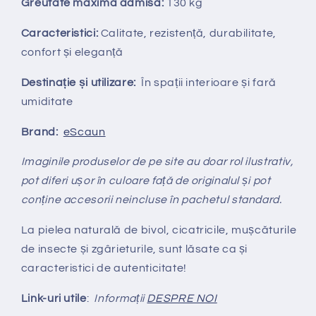
Greutate maximă admisă:
130 kg
Caracteristici:
Calitate, rezistență, durabilitate,
confort și eleganță
Destinație și utilizare:
În spații interioare și fară
umiditate
Brand:
eScaun
Imaginile produselor de pe site au doar rol ilustrativ,
pot diferi ușor în culoare față de originalul și pot
conține accesorii neincluse în pachetul standard.
La pielea naturală de bivol, cicatricile, mușcăturile
de insecte și zgârieturile, sunt lăsate ca și
caracteristici de autenticitate!
Link-uri utile
:
Informații
DESPRE NOI