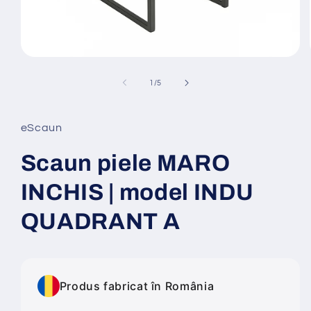
Deschide
conținutul
media
din
1
/
5
1
într-
o
fereastră
eScaun
modală
Scaun piele MARO
INCHIS | model INDU
QUADRANT A
Produs fabricat în România