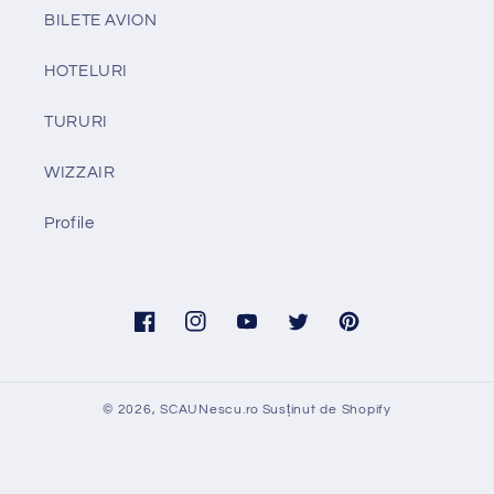
BILETE AVION
HOTELURI
TURURI
WIZZAIR
Profile
Facebook
Instagram
YouTube
Twitter
Pinterest
© 2026,
SCAUNescu.ro
Susținut de Shopify