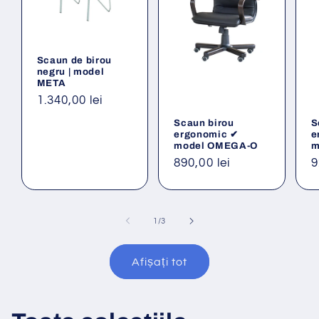
Scaun de birou
negru | model
META
Preț
1.340,00 lei
obișnuit
Scaun birou
S
ergonomic ✔
e
model OMEGA-O
m
Preț
890,00 lei
P
9
obișnuit
o
din
1
/
3
Afișați tot