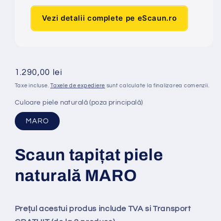
Vezi detalii complete pe eScaun.ro
Preț
1.290,00 lei
obișnuit
Taxe incluse.
Taxele de expediere
sunt calculate la finalizarea comenzii.
Culoare piele naturală (poza principală)
MARO
Scaun tapi
ț
at
piele
naturală MARO
Prețul acestui produs include TVA si Transport