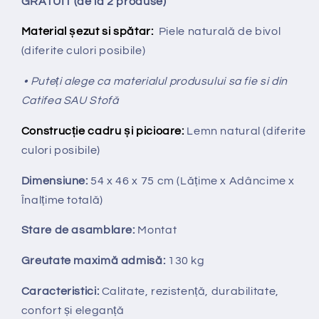
GRATUIT (de la 2 produse)
Material șezut si spătar:
Piele naturală de bivol
(diferite culori posibile)
• Puteți alege ca materialul produsului sa fie si din
Catifea SAU Stofă
Construcție cadru și picioare:
Lemn natural (diferite
culori posibile)
Dimensiune:
54 x 46 x 75 cm
(Lățime x Adâncime x
Înalțime totală
)
Stare de asamblare:
Montat
Greutate maximă admisă:
130 kg
Caracteristici:
Calitate, rezistență, durabilitate,
confort și eleganță