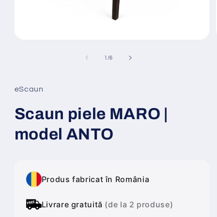
Deschide
conținutul
media
din
1
/
6
1
într-
o
fereastră
eScaun
modală
Scaun piele MARO |
model ANTO
Produs fabricat în România
Livrare gratuită
(de la 2 produse)