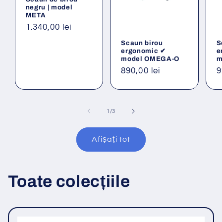
negru | model
META
Preț
1.340,00 lei
obișnuit
Scaun birou
S
ergonomic ✔
e
model OMEGA-O
m
Preț
890,00 lei
P
9
obișnuit
o
din
1
/
3
Afișați tot
Toate colecțiile