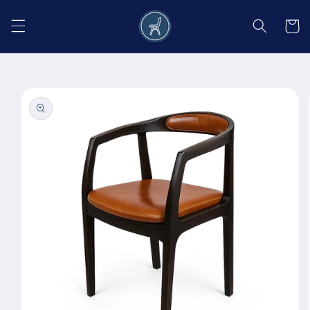
Salt la
conținut
Coș
Salt la
informațiile
despre
produs