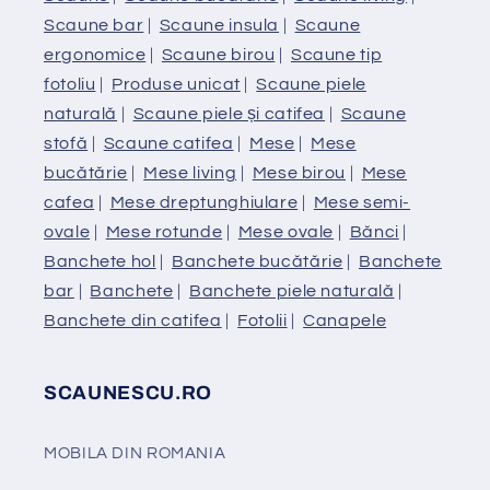
Scaune bar
|
Scaune insula
|
Scaune
ergonomice
|
Scaune birou
|
Scaune tip
fotoliu
|
Produse unicat
|
Scaune piele
naturală
|
Scaune piele și catifea
|
Scaune
stofă
|
Scaune catifea
|
Mese
|
Mese
bucătărie
|
Mese living
|
Mese birou
|
Mese
cafea
|
Mese dreptunghiulare
|
Mese semi-
ovale
|
Mese rotunde
|
Mese ovale
|
Bănci
|
Banchete hol
|
Banchete bucătărie
|
Banchete
bar
|
Banchete
|
Banchete piele naturală
|
Banchete din catifea
|
Fotolii
|
Canapele
SCAUNESCU.RO
MOBILA DIN ROMANIA