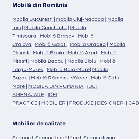
Mobilă din România
Mobilă Bucuresti
|
Mobilă Cluj-Napoca
|
Mobilă
Iasi
|
Mobilă Constanta
|
Mobilă
Timisoara
|
Mobilă Brasov
|
Mobilă
Craiova
|
Mobilă Galati
|
Mobilă Oradea
|
Mobilă
Ploiesti
|
Mobilă Braila
|
Mobilă Arad
|
Mobilă
Pitesti
|
Mobilă Bacau
|
Mobilă Sibiu
|
Mobilă
Targu-Mures
|
Mobilă Baia-Mare
|
Mobilă
Buzau
|
Mobilă Râmnicu Vâlcea
|
Mobilă Satu-
Mare
|
MOBILA DIN ROMANIA
|
IDEI
AMENAJARE
|
IDEI
PRACTICE
|
MOBILIER
|
PRODUSE
|
DESIGNERI
|
CAD
Mobilier de calitate
Scaune
|
Scaune bucătărie
|
Scaune living
|