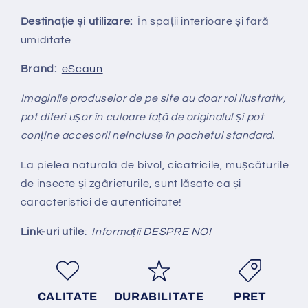
Destinație și utilizare:
În spații interioare și fară
umiditate
Brand:
eScaun
Imaginile produselor de pe site au doar rol ilustrativ,
pot diferi ușor în culoare față de originalul și pot
conține accesorii neincluse în pachetul standard.
La pielea naturală de bivol, cicatricile, mușcăturile
de insecte și zgârieturile, sunt lăsate ca și
caracteristici de autenticitate!
Link-uri utile
:
Informații
DESPRE NOI
CALITATE
DURABILITATE
PRET