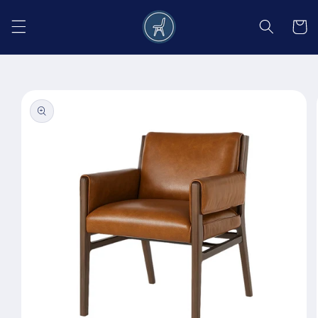
Salt la
conținut
Coș
Salt la
informațiile
despre
produs