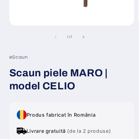
Deschide
conținutul
media
din
1
/
7
1
într-
o
fereastră
eScaun
modală
Scaun piele MARO |
model CELIO
Produs fabricat în România
Livrare gratuită
(de la 2 produse)