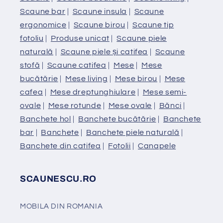
Scaune bar
|
Scaune insula
|
Scaune
ergonomice
|
Scaune birou
|
Scaune tip
fotoliu
|
Produse unicat
|
Scaune piele
naturală
|
Scaune piele și catifea
|
Scaune
stofă
|
Scaune catifea
|
Mese
|
Mese
bucătărie
|
Mese living
|
Mese birou
|
Mese
cafea
|
Mese dreptunghiulare
|
Mese semi-
ovale
|
Mese rotunde
|
Mese ovale
|
Bănci
|
Banchete hol
|
Banchete bucătărie
|
Banchete
bar
|
Banchete
|
Banchete piele naturală
|
Banchete din catifea
|
Fotolii
|
Canapele
SCAUNESCU.RO
MOBILA DIN ROMANIA