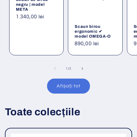
negru | model
META
Preț
1.340,00 lei
obișnuit
Scaun birou
S
ergonomic ✔
e
model OMEGA-O
m
Preț
890,00 lei
P
9
obișnuit
o
din
1
/
3
Afișați tot
Toate colecțiile