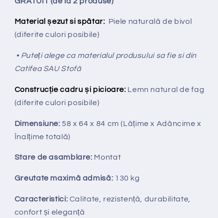
GRATUIT (de la 2 produse)
Material șezut si spătar:
Piele naturală de bivol
(diferite culori posibile)
• Puteți alege ca materialul produsului sa fie si din
Catifea SAU Stofă
Construcție cadru și picioare:
Lemn natural de fag
(diferite culori posibile)
Dimensiune:
58 x 64 x 84 cm
(Lățime x Adâncime x
Înalțime totală
)
Stare de asamblare:
Montat
Greutate maximă admisă:
130 kg
Caracteristici:
Calitate, rezistență, durabilitate,
confort și eleganță