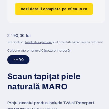
Vezi detalii complete pe eScaun.ro
Preț
2.190,00 lei
obișnuit
Taxe incluse.
Taxele de expediere
sunt calculate la finalizarea comenzii.
Culoare piele naturală (poza principală)
MARO
Scaun tapi
ț
at
piele
naturală MARO
Prețul acestui produs include TVA si Transport