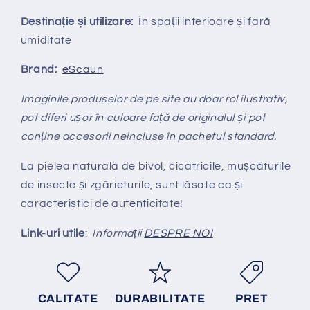
Destinație și utilizare:
În spații interioare și fară
umiditate
Brand:
eScaun
Imaginile produselor de pe site au doar rol ilustrativ,
pot diferi ușor în culoare față de originalul și pot
conține accesorii neincluse în pachetul standard.
La pielea naturală de bivol, cicatricile, mușcăturile
de insecte și zgârieturile, sunt lăsate ca și
caracteristici de autenticitate!
Link-uri utile
:
Informații
DESPRE NOI
CALITATE
DURABILITATE
PRET