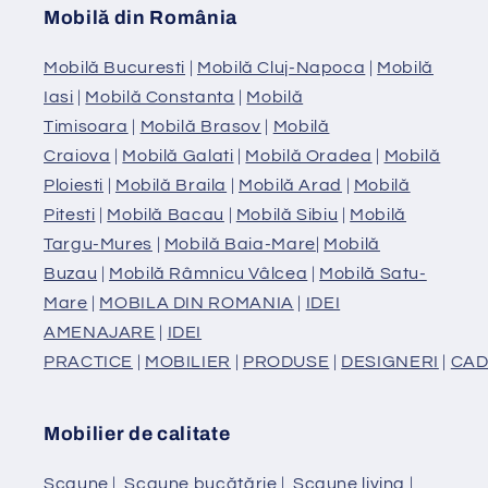
Mobilă din România
Mobilă Bucuresti
|
Mobilă Cluj-Napoca
|
Mobilă
Iasi
|
Mobilă Constanta
|
Mobilă
Timisoara
|
Mobilă Brasov
|
Mobilă
Craiova
|
Mobilă Galati
|
Mobilă Oradea
|
Mobilă
Ploiesti
|
Mobilă Braila
|
Mobilă Arad
|
Mobilă
Pitesti
|
Mobilă Bacau
|
Mobilă Sibiu
|
Mobilă
Targu-Mures
|
Mobilă Baia-Mare
|
Mobilă
Buzau
|
Mobilă Râmnicu Vâlcea
|
Mobilă Satu-
Mare
|
MOBILA DIN ROMANIA
|
IDEI
AMENAJARE
|
IDEI
PRACTICE
|
MOBILIER
|
PRODUSE
|
DESIGNERI
|
CAD
Mobilier de calitate
Scaune
|
Scaune bucătărie
|
Scaune living
|