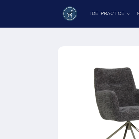
Salt la
conținut
IDEI PRACTICE
Salt la
informațiile
despre
produs