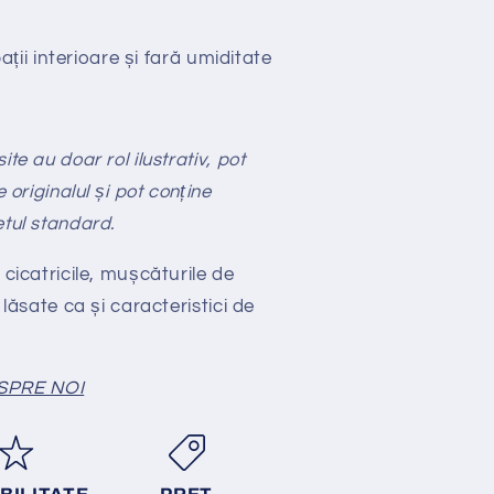
ții interioare și fară umiditate
te au doar rol ilustrativ, pot
e originalul și pot conține
etul standard.
 cicatricile, mușcăturile de
 lăsate ca și caracteristici de
SPRE NOI