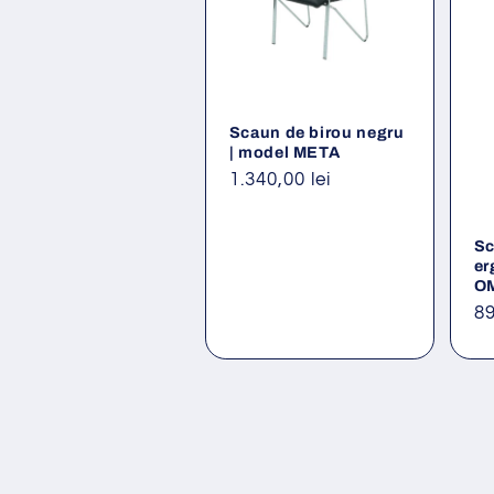
Scaun de birou negru
| model META
Preț
1.340,00 lei
obișnuit
Sc
er
O
Pr
89
ob