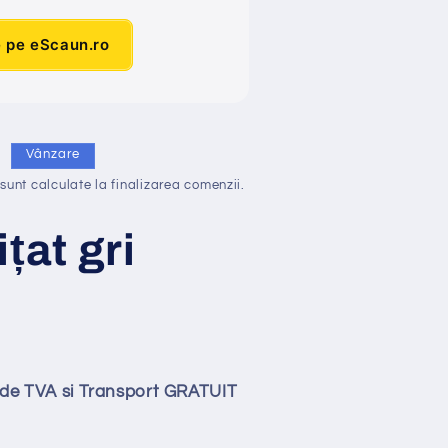
e pe eScaun.ro
i
Vânzare
sunt calculate la finalizarea comenzii.
i
ț
at
gri
lude TVA si Transport GRATUIT