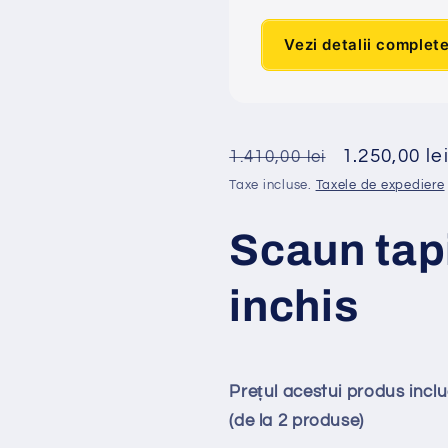
Vezi detalii complet
Preț
Preț
1.250,00 le
1.410,00 lei
obișnuit
redus
Taxe incluse.
Taxele de expediere
Scaun tap
inchis
Prețul acestui produs inc
(de la 2 produse)