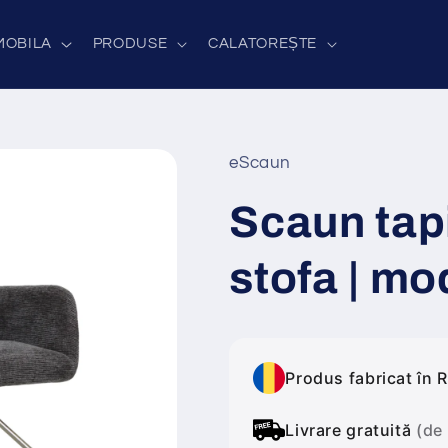
MOBILA
PRODUSE
CALATOREȘTE
eScaun
Scaun tapi
stofa | mo
Produs fabricat în 
Livrare gratuită
(de