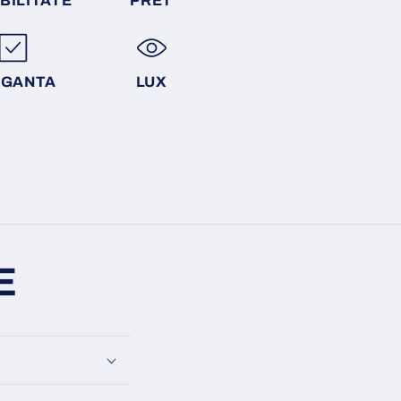
BILITATE
PRET
EGANTA
LUX
E