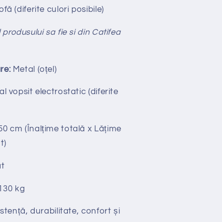
ofă (diferite culori posibile)
 produsului sa fie si din Catifea
re:
Metal (oțel)
l vopsit electrostatic (diferite
50 cm (Înalțime totală x Lățime
t)
t
130 kg
stență, durabilitate, confort și