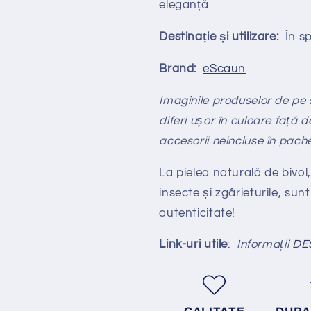
eleganță
Destinație și utilizare:
În spa
Brand:
eScaun
Imaginile produselor de pe si
diferi ușor în culoare față d
accesorii neincluse în pach
La pielea naturală de bivol,
insecte și zgârieturile, sunt
autenticitate!
Link-uri utile
:
Informații
DE