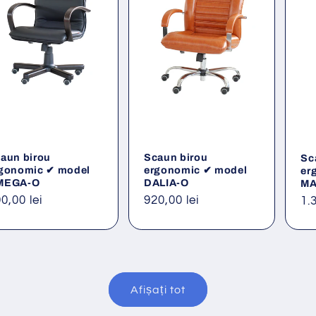
aun birou
Scaun birou
Sc
gonomic ✔ model
ergonomic ✔ model
er
MEGA-O
DALIA-O
MA
eț
0,00 lei
Preț
920,00 lei
Pr
1.
ișnuit
obișnuit
ob
Afișați tot