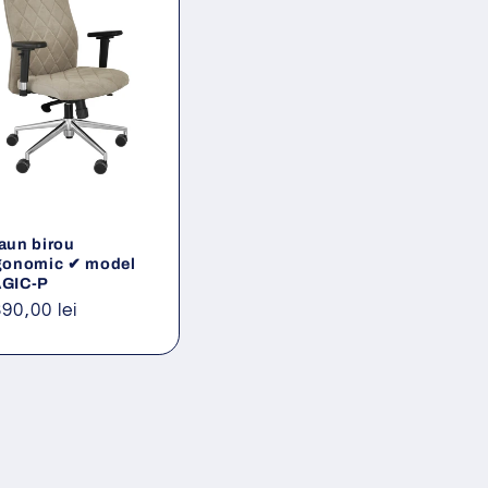
aun birou
gonomic ✔ model
GIC-P
eț
390,00 lei
ișnuit