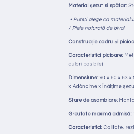
Material șezut si spătar:
St
• Puteți alege ca materialul
/ Piele naturală de bivol
Construcție cadru și picioa
Caracteristici picioare:
Meta
culori posibile)
Dimensiune:
90 x 60 x 63 x 
x Adâncime x Înălțime șezu
Stare de asamblare:
Monta
Greutate maximă admisă:
Caracteristici:
Calitate, rezi